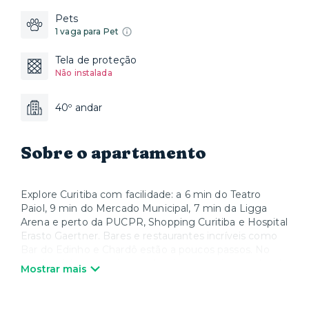
Pets
1 vaga para Pet
Tela de proteção
Não instalada
40º andar
Sobre o apartamento
Explore Curitiba com facilidade: a 6 min do Teatro
Paiol, 9 min do Mercado Municipal, 7 min da Ligga
Arena e perto da PUCPR, Shopping Curitiba e Hospital
Erasto Gaertner. Bares e restaurantes incríveis como
Bar do Edinho e Chardô estão a poucos passos. No
condomínio, aproveite academia, coworking e salas de
Mostrar mais
reunião.
O acesso ao espaço acontece por reconhecimento