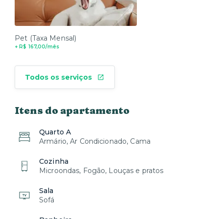
Itens não repostos durante a estadia.
Atenção:
Cuide do imóvel como se fosse seu. Em caso de
Pet (Taxa Mensal)
dúvidas, estamos à disposição para ajudar!
+ R$ 167,00/mês
Estamos à sua disposição 24 horas por dia, prontos
para responder suas necessidades por mensagem.
Todos os serviços
Sua experiência na Xtay é nossa prioridade absoluta.
Itens do apartamento
Quarto A
Armário, Ar Condicionado, Cama
Cozinha
Microondas, Fogão, Louças e pratos
Sala
Sofá