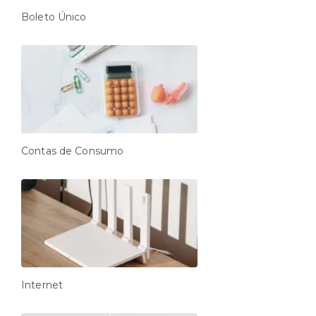
Sofá aconchegante para seus momentos de descanso
Boleto Único
Tudo com padrão Xtay:
Check-in digital, enxoval limpo e ambiente preparado
com cuidado. Aqui, você tem liberdade com conforto,
segurança e tecnologia.
Reserve agora e viva uma estadia inteligente, do seu
jeito.
Check-in e acesso:
Contas de Consumo
O check-in é 100% autônomo e obrigatório para liberar
o acesso à unidade e deve ser feito pelo nosso
aplicativo (Android e iOS). O link será enviado assim
que a reserva for confirmada.
Horários:
Check-in: a partir das 15h
Check-out: até às 11h (sem exceções)
Internet
Entrada antecipada / saída estendida: