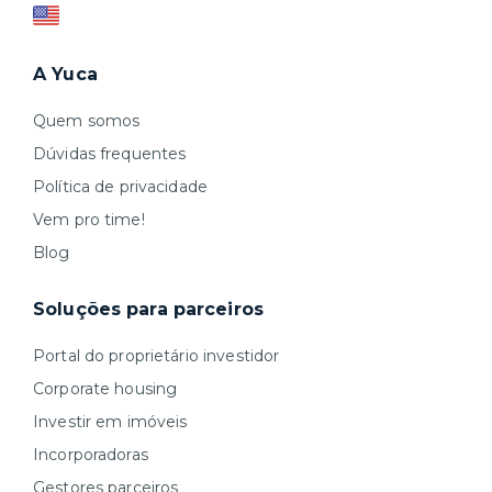
Simples, seguro e sem burocracia!
só levar as suas coisas e começar a morar.
A Yuca
Quem somos
Dúvidas frequentes
Política de privacidade
Vem pro time!
Blog
Soluções para parceiros
Portal do proprietário investidor
Corporate housing
Investir em imóveis
Incorporadoras
Gestores parceiros