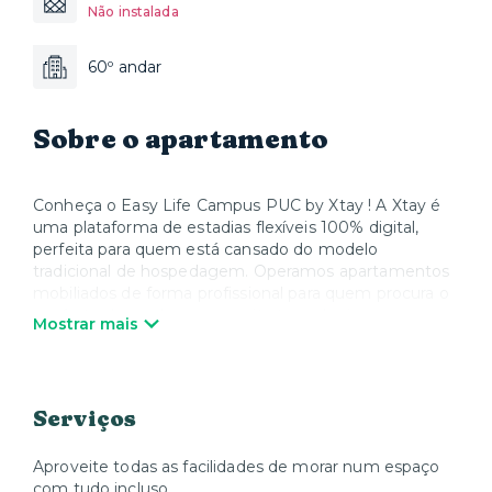
Não instalada
60º andar
Sobre o apartamento
Conheça o Easy Life Campus PUC by Xtay ! A Xtay é
uma plataforma de estadias flexíveis 100% digital,
perfeita para quem está cansado do modelo
tradicional de hospedagem. Operamos apartamentos
mobiliados de forma profissional para quem procura o
conforto de um lar, com muita tecnologia e um
Mostrar mais
atendimento full time disponível 24 horas de forma
remota.
Nossa proposta é garantir uma experiência de moradia
Serviços
profissionalmente gerida, focada na praticidade para
os estudantes. Viva no coração do campus,
aproveitando facilidades pensadas para tornar sua vida
Aproveite todas as facilidades de morar num espaço
acadêmica mais conveniente.
com tudo incluso