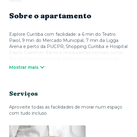
Sobre o apartamento
Explore Curitiba com facilidade: a 6 min do Teatro
Paiol, 9 min do Mercado Municipal, 7 min da Ligga
Arena e perto da PUCPR, Shopping Curitiba e Hospital
Erasto Gaertner. Bares e restaurantes incríveis como
Bar do Edinho e Chardô estão a poucos passos. No
condomínio, aproveite academia, coworking e salas de
Mostrar mais
reunião.
O acesso ao espaço acontece por reconhecimento
facial. A senha da unidade será enviada após o seu
Serviços
check-in, através do aplicativo Xtay ou Web-check-in
conforme informado por mensagem. O condomínio
conta academia, coworking e sala de reuniões.
Aproveite todas as facilidades de morar num espaço
com tudo incluso
Imagine-se relaxando em um espaço moderno,
funcional e acolhedor, ideal para quem busca
praticidade sem abrir mão do conforto. Este estúdio
de 17m² foi pensado para oferecer tudo o que você