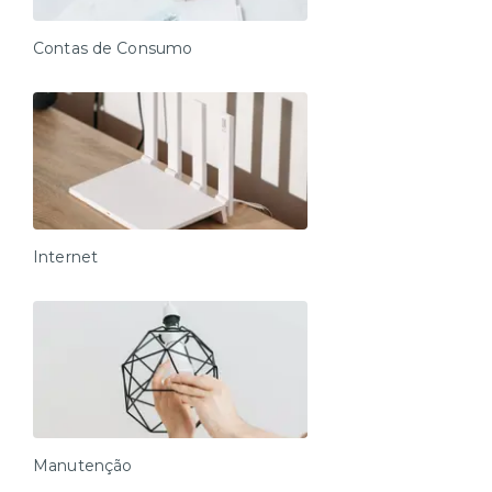
Check-in e acesso:
Contas de Consumo
O check-in é 100% autônomo e obrigatório para liberar
o acesso à unidade e deve ser feito pelo nosso
aplicativo (Android e iOS). O link será enviado assim
que a reserva for confirmada.
Horários:
Check-in: a partir das 15h
Check-out: até às 11h (sem exceções)
Internet
Entrada antecipada / saída estendida:
Disponível somente mediante contratação e
confirmação prévia com nossa equipe.
Serviços
Imóvel residencial: não inclui café da manhã, limpeza
ou arrumação diária.
Manutenção
Serviços extras podem ser contratados à parte.