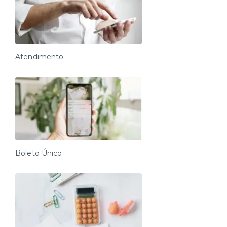
precisa em uma estadia curta, com o toque
inteligente da experiência Xtay.
O que você encontra por aqui:
Cama de casal confortável, com ar-condicionado e
Atendimento
cortinas blackout para um descanso perfeito
Cozinha equipada com frigobar, micro-ondas, cooktop
por indução (2 bocas), depurador, filtro de água e
utensílios básicos
Mesa redonda para dois, ideal para refeições rápidas ou
trabalho remoto
Sofá aconchegante para seus momentos de descanso
Boleto Único
Tudo com padrão Xtay:
Check-in digital, enxoval limpo e ambiente preparado
com cuidado. Aqui, você tem liberdade com conforto,
segurança e tecnologia.
Reserve agora e viva uma estadia inteligente, do seu
jeito.