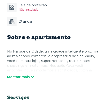
Tela de proteção
Não instalada
2º andar
Sobre o apartamento
No Parque da Cidade, uma cidade inteligente próxima
ao maior polo comercial e empresarial de São Paulo,
você encontra lojas, supermercados, restaurantes
shoppings e muito mais! Nos apês Yuca você
encontra móveis modernos e sofisticados, cozinha
equipada com utensílios, louças, panelas, talheres e
Mostrar mais
todos os eletrodomésticos, além de Smart TV e Wi-Fi.
Quando quiser relaxar, a Yuca oferece colchões, roupa
de cama e toalhas de alta qualidade. Nós cuidamos de
tudo para que você possa desfrutar sua estadia e se
Serviços
sentir em casa. *Não é permitida a utilização da área
comum deste condomínio.