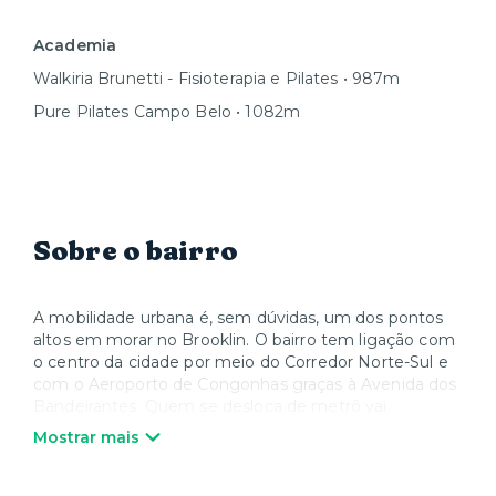
Academia
Walkiria Brunetti - Fisioterapia e Pilates • 987m
Pure Pilates Campo Belo • 1082m
Sobre o bairro
A mobilidade urbana é, sem dúvidas, um dos pontos
altos em morar no Brooklin. O bairro tem ligação com
o centro da cidade por meio do Corredor Norte-Sul e
com o Aeroporto de Congonhas graças à Avenida dos
Bandeirantes. Quem se desloca de metrô vai
aproveitar as estações Borba Gato, Brooklin e Alto da
Mostrar mais
Boa Vista da Linha 5-Lilás, que se cruza com as linhas
verde e azul. A região também é servida pela Linha 9-
Esmeralda da CPTM. Para se divertir, você pode ir ao