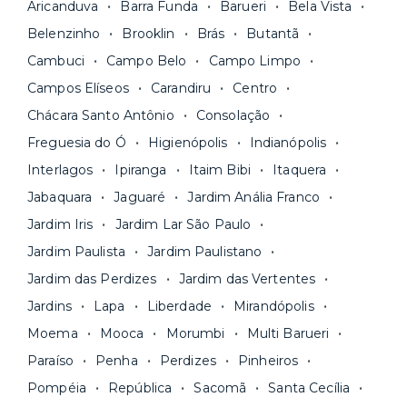
Aricanduva
Barra Funda
Barueri
Bela Vista
unidades são sempre
novas ou recém-
sem multa.
Belenzinho
Brooklin
Brás
Butantã
reformadas
e já vêm com tudo funcionando —
Fique de olho:
os preços costumam ser
água, gás, energia e, em alguns casos, até
Cambuci
Campo Belo
Campo Limpo
menores para períodos mais longos
. Você
internet.
Campos Elíseos
Carandiru
Centro
pode comparar os valores e escolher o prazo
Os moradores ainda contam com a facilidade de
ideal para o seu momento de vida na página das
Chácara Santo Antônio
Consolação
pagar todas as contas do mês junto com o
unidades.
Freguesia do Ó
Higienópolis
Indianópolis
aluguel, em um boleto único. Quer ainda mais
A melhor parte é que todo o
processo de
Interlagos
Ipiranga
Itaim Bibi
Itaquera
praticidade? Escolha uma unidade com serviços
locação é 100% digital
: você envia sua
inclusos e solicite suporte e manutenção para a
Jabaquara
Jaguaré
Jardim Anália Franco
documentação pelo site da Yuca e assina o
nossa equipe via app.
Jardim Iris
Jardim Lar São Paulo
contrato na tela do seu computador ou celular.
Seja uma mala ou um caminhão de mudança: é
Simples, seguro e sem burocracia!
Jardim Paulista
Jardim Paulistano
só levar as suas coisas e começar a morar.
Jardim das Perdizes
Jardim das Vertentes
Jardins
Lapa
Liberdade
Mirandópolis
Moema
Mooca
Morumbi
Multi Barueri
Paraíso
Penha
Perdizes
Pinheiros
Pompéia
República
Sacomã
Santa Cecília