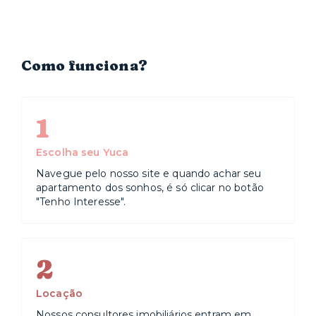
Centro Cultural Aliança Francesa, conhecer os novos
restaurantes que têm pipocado por ali ou aproveitar as
raízes germânicas do bairro no Brooklinfest e no
Maifest, eventos anuais que contam com pratos
Como funciona?
típicos, cerveja e apresentações.
1
Escolha seu Yuca
Navegue pelo nosso site e quando achar seu
apartamento dos sonhos, é só clicar no botão
"Tenho Interesse".
2
Locação
Nossos consultores imobiliários entram em