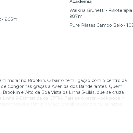
Academia
Walkiria Brunetti - Fisioterapia
987m
t • 805m
Pure Pilates Campo Belo • 1
em morar no Brooklin. O bairro tem ligação com o centro da
o de Congonhas graças à Avenida dos Bandeirantes. Quem
Brooklin e Alto da Boa Vista da Linha 5-Lilás, que se cruza
 Linha 9-Esmeralda da CPTM. Para se divertir, você pode ir
taurantes que têm pipocado por ali ou aproveitar as raízes
s anuais que contam com pratos típicos, cerveja e