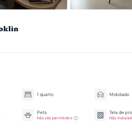
oklin
1 quarto
Mobiliado
Pets
Tela de pr
Não são permitidos
Não instalad