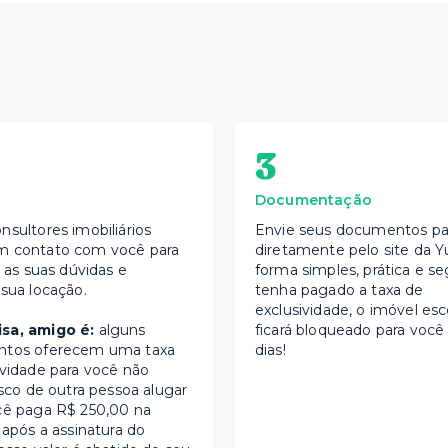
3
Documentação
nsultores imobiliários
Envie seus documentos par
m contato com você para
diretamente pelo site da Y
s as suas dúvidas e
forma simples, prática e se
 sua locação.
tenha pagado a taxa de
exclusividade, o imóvel esc
sa, amigo é:
alguns
ficará bloqueado para você
ntos oferecem uma taxa
dias!
ividade para você não
isco de outra pessoa alugar
cê paga R$ 250,00 na
 após a assinatura do