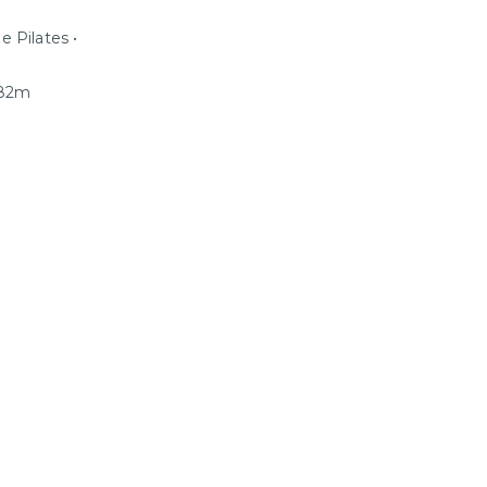
 e Pilates •
082m