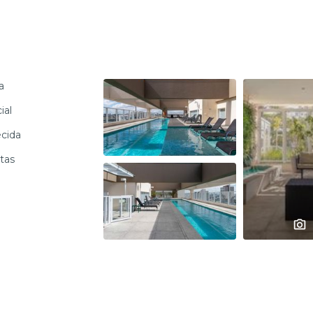
a
ial
ecida
tas