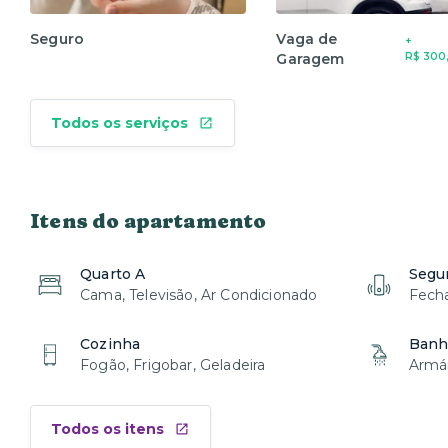
Seguro
Vaga de
+
Garagem
R$ 300
Todos os serviços
Itens do apartamento
Quarto A
Segu
Cama, Televisão, Ar Condicionado
Fecha
Cozinha
Banhe
Fogão, Frigobar, Geladeira
Armár
Todos os itens