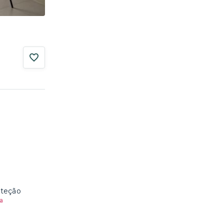
oteção
a