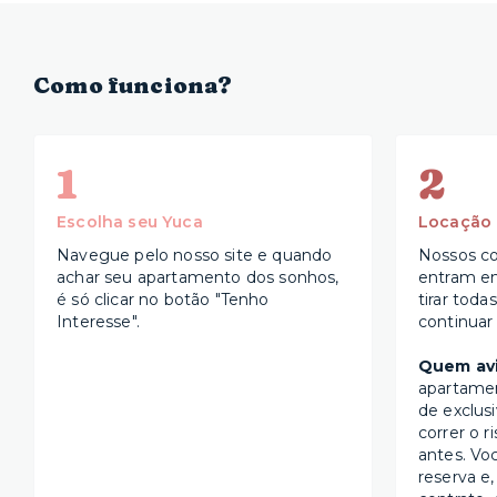
Como funciona?
1
2
Escolha seu Yuca
Locação
Navegue pelo nosso site e quando
Nossos co
achar seu apartamento dos sonhos,
entram e
é só clicar no botão "Tenho
tirar toda
Interesse".
continuar
Quem avi
apartame
de exclus
correr o r
antes. Vo
reserva e,