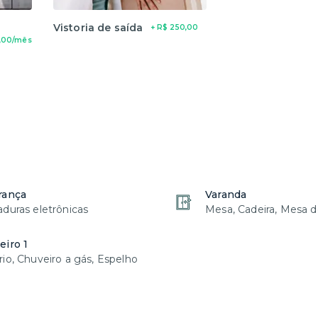
Vistoria de saída
+ R$ 250,00
,00/mês
rança
Varanda
duras eletrônicas
Mesa, Cadeira, Mesa d
iro 1
io, Chuveiro a gás, Espelho