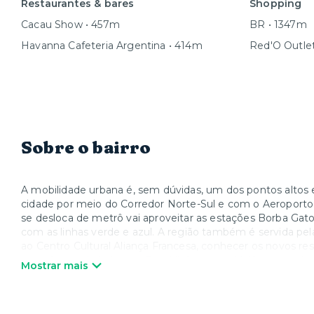
Restaurantes & bares
Shopping
Cacau Show • 457m
BR • 1347m
Havanna Cafeteria Argentina • 414m
Red'O Outle
Sobre o bairro
A mobilidade urbana é, sem dúvidas, um dos pontos altos 
cidade por meio do Corredor Norte-Sul e com o Aeroport
se desloca de metrô vai aproveitar as estações Borba Gato, 
com as linhas verde e azul. A região também é servida pela
ao Centro Cultural Aliança Francesa, conhecer os novos res
germânicas do bairro no Brooklinfest e no Maifest, evento
Mostrar mais
apresentações.