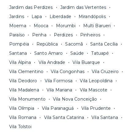
Jardim das Perdizes
Jardim das Vertentes
Jardins
Lapa
Liberdade
Mirandópolis
Moema
Mooca
Morumbi
Multi Barueri
Paraíso
Penha
Perdizes
Pinheiros
Pompéia
República
Sacomã
Santa Cecília
Santana
Santo Amaro
Saúde
Tatuapé
Vila Alpina
Vila Andrade
Vila Buarque
Vila Clementino
Vila Congonhas
Vila Cruzeiro
Vila Deodoro
Vila Formosa
Vila Leopoldina
Vila Madalena
Vila Mariana
Vila Mascote
Vila Monumento
Vila Nova Conceição
Vila Olímpia
Vila Paranaguá
Vila Prudente
Vila Romana
Vila Santa Catarina
Vila Santana
Vila Tolstoi