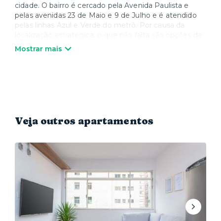
cidade. O bairro é cercado pela Avenida Paulista e
pelas avenidas 23 de Maio e 9 de Julho e é atendido
pelas linhas Azul e Verde do metrô. Por causa da
localização estratégica, o que não falta são opções de
lazer – de parques shoppings como o Frei Caneca e o
Mostrar mais
Pátio Paulista, até os museus Masp e Japan House e
os teatros Sérgio Cardoso e Bibi Ferreira, além dos
tradicionais restaurantes do Bixiga. A região também
está próxima de hospitais renomados, como o Sírio
Libanês, o Oswaldo Cruz e a Beneficência Portuguesa.
Já na área de educação, fica ali a Fundação Getúlio
Vargas (FGV).
Veja outros apartamentos