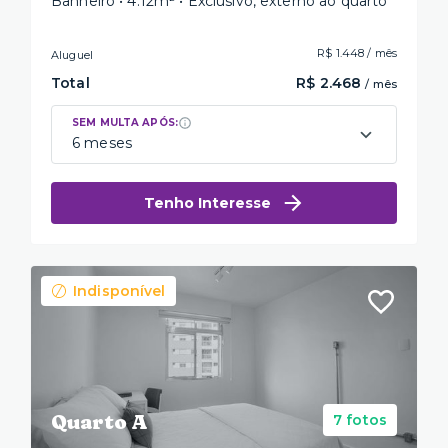
Banheiro • 4.12m² • Exclusivo, externo ao quarto
R$ 1.448 / mês
Aluguel
Total
R$ 2.468
/ mês
SEM MULTA APÓS:
6 meses
Tenho Interesse
Indisponível
Quarto A
7 fotos