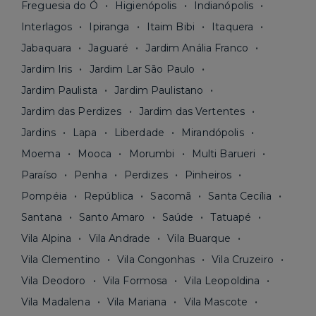
Freguesia do Ó
Higienópolis
Indianópolis
Interlagos
Ipiranga
Itaim Bibi
Itaquera
Jabaquara
Jaguaré
Jardim Anália Franco
Jardim Iris
Jardim Lar São Paulo
Jardim Paulista
Jardim Paulistano
Jardim das Perdizes
Jardim das Vertentes
Jardins
Lapa
Liberdade
Mirandópolis
Moema
Mooca
Morumbi
Multi Barueri
Paraíso
Penha
Perdizes
Pinheiros
Pompéia
República
Sacomã
Santa Cecília
Santana
Santo Amaro
Saúde
Tatuapé
Vila Alpina
Vila Andrade
Vila Buarque
Vila Clementino
Vila Congonhas
Vila Cruzeiro
Vila Deodoro
Vila Formosa
Vila Leopoldina
Vila Madalena
Vila Mariana
Vila Mascote