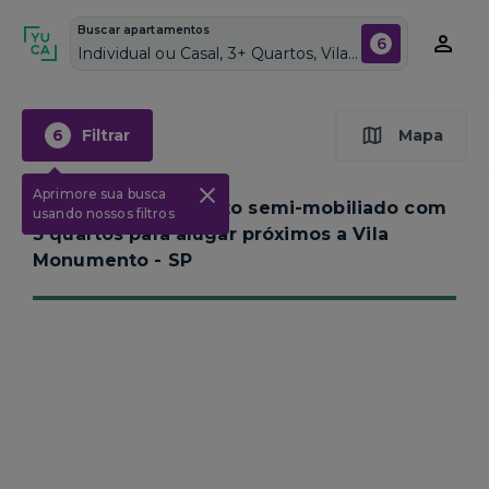
Buscar apartamentos
6
Individual ou Casal, 3+ Quartos, Vila Monumento, Vagas de garagem: Sim, Semi mobiliado, Piscina
6
Filtrar
Mapa
Aprimore sua busca
Nenhum apartamento semi-mobiliado com
usando nossos filtros
3 quartos para alugar próximos a
Vila
Monumento - SP