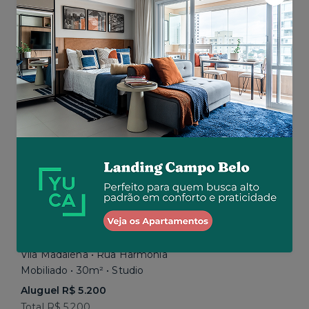
Aluguel R$ 3.862
Total
R$ 5.199
por R$ 4.662
Similar a sua busca
Vila Madalena • Rua Harmonia
Mobiliado • 30m² • Studio
Aluguel R$ 5.200
Total R$ 5.200