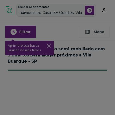
Buscar apartamentos
6
Individual ou Casal, 3+ Quartos, Vila Buarque, Vagas de garagem: Sim, Semi mobiliado, Piscina
6
Filtrar
Mapa
Aprimore sua busca
Nenhum apartamento semi-mobiliado com
usando nossos filtros
3 quartos para alugar próximos a
Vila
Buarque - SP