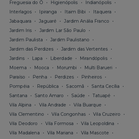
Freguesia do Ó
Higienópolis
Indianópolis
Interlagos
Ipiranga
Itaim Bibi
Itaquera
Jabaquara
Jaguaré
Jardim Anália Franco
Jardim Iris
Jardim Lar São Paulo
Jardim Paulista
Jardim Paulistano
Jardim das Perdizes
Jardim das Vertentes
Jardins
Lapa
Liberdade
Mirandópolis
Moema
Mooca
Morumbi
Multi Barueri
Paraíso
Penha
Perdizes
Pinheiros
Pompéia
República
Sacomã
Santa Cecília
Santana
Santo Amaro
Saúde
Tatuapé
Vila Alpina
Vila Andrade
Vila Buarque
Vila Clementino
Vila Congonhas
Vila Cruzeiro
Vila Deodoro
Vila Formosa
Vila Leopoldina
Vila Madalena
Vila Mariana
Vila Mascote