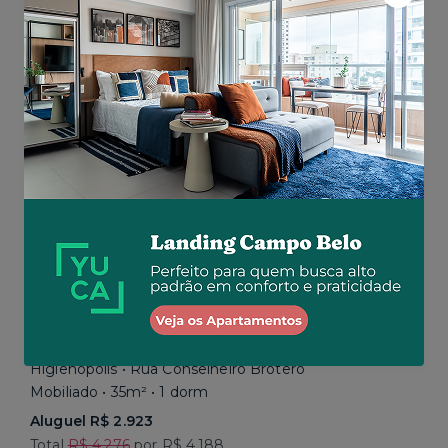
Aluguel R$ 16.192
Total R$ 22.464
Similar a sua busca
Baixou o preço
Promoção até 15/08
Higienópolis • Rua Conselheiro Brotero
Mobiliado • 35m² • 1 dorm
Aluguel R$ 2.923
Total
R$ 4.276
por R$ 4.188