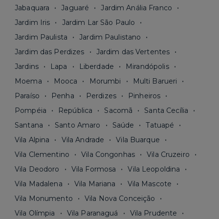
Jabaquara
Jaguaré
Jardim Anália Franco
Jardim Iris
Jardim Lar São Paulo
Jardim Paulista
Jardim Paulistano
Jardim das Perdizes
Jardim das Vertentes
Jardins
Lapa
Liberdade
Mirandópolis
Moema
Mooca
Morumbi
Multi Barueri
Paraíso
Penha
Perdizes
Pinheiros
Pompéia
República
Sacomã
Santa Cecília
Santana
Santo Amaro
Saúde
Tatuapé
Vila Alpina
Vila Andrade
Vila Buarque
Vila Clementino
Vila Congonhas
Vila Cruzeiro
Vila Deodoro
Vila Formosa
Vila Leopoldina
Vila Madalena
Vila Mariana
Vila Mascote
Vila Monumento
Vila Nova Conceição
Vila Olímpia
Vila Paranaguá
Vila Prudente