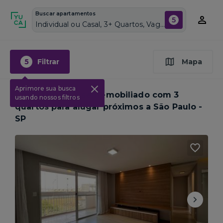
Buscar apartamentos
5
Individual ou Casal, 3+ Quartos, Vagas de garagem: Sim, Semi mobiliado, Piscina
5
Filtrar
Mapa
Aprimore sua busca
1
Apartamento semi-mobiliado com 3
usando nossos filtros
quartos para alugar próximos a
São Paulo -
SP