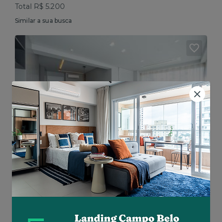
Total R$ 5.200
Similar a sua busca
Vila Olímpia • Av. Dr. Cardoso de Melo
Mobiliado • 64m² • 2 dorms
Aluguel R$ 16.192
Total R$ 22.464