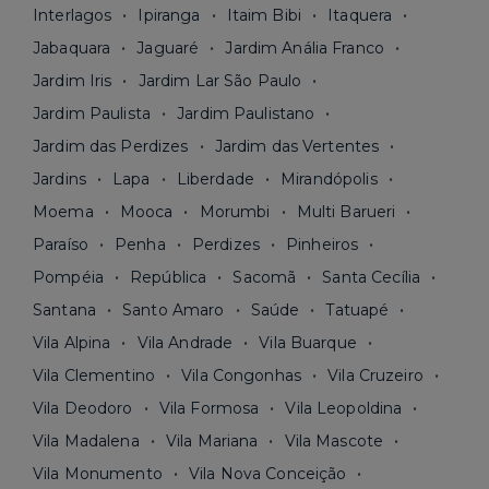
Interlagos
Ipiranga
Itaim Bibi
Itaquera
Jabaquara
Jaguaré
Jardim Anália Franco
Jardim Iris
Jardim Lar São Paulo
Jardim Paulista
Jardim Paulistano
Jardim das Perdizes
Jardim das Vertentes
Jardins
Lapa
Liberdade
Mirandópolis
Moema
Mooca
Morumbi
Multi Barueri
Paraíso
Penha
Perdizes
Pinheiros
Pompéia
República
Sacomã
Santa Cecília
Santana
Santo Amaro
Saúde
Tatuapé
Vila Alpina
Vila Andrade
Vila Buarque
Vila Clementino
Vila Congonhas
Vila Cruzeiro
Vila Deodoro
Vila Formosa
Vila Leopoldina
Vila Madalena
Vila Mariana
Vila Mascote
Vila Monumento
Vila Nova Conceição