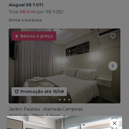
Aluguel R$ 7.071
Total
R$ 9.141
por R$ 9.282
Similar a sua busca
Baixou o preço
Promoção até 15/08
Jardim Paulista • Alameda Campinas
Mobiliado • 29m² • 1 dorm
Aluguel R$ 3.862