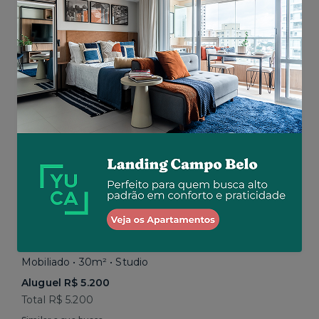
Total
R$ 5.199
por R$ 4.662
Similar a sua busca
Vila Madalena • Rua Harmonia
Mobiliado • 30m² • Studio
Aluguel R$ 5.200
Total R$ 5.200