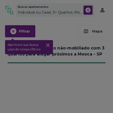
Buscar apartamentos
6
Individual ou Casal, 3+ Quartos, Mooca, Vagas de garagem: Sim, Não mobiliado, Piscina
6
Filtrar
Mapa
Aprimore sua busca
Nenhum apartamento não-mobiliado com 3
usando nossos filtros
quartos para alugar próximos a
Mooca - SP