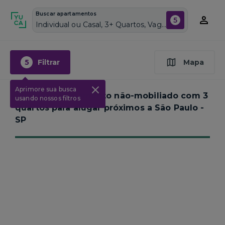
Buscar apartamentos
5
Individual ou Casal, 3+ Quartos, Vagas de garagem: Sim, Não mobiliado, Piscina
5
Filtrar
Mapa
Aprimore sua busca
Nenhum apartamento não-mobiliado com 3
usando nossos filtros
quartos para alugar próximos a
São Paulo -
SP