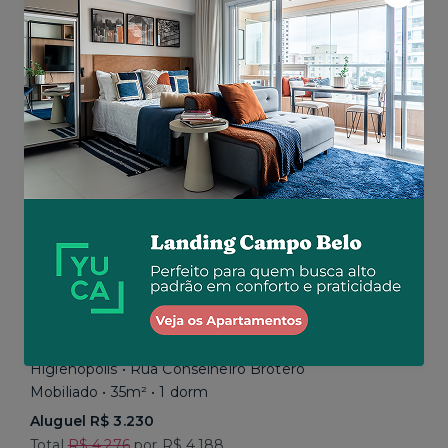
Aluguel R$ 16.192
Total R$ 22.464
Similar a sua busca
Baixou o preço
Promoção até 15/08
Higienópolis • Rua Conselheiro Brotero
Mobiliado • 35m² • 1 dorm
Aluguel R$ 3.230
Total
R$ 4.276
por R$ 4.188