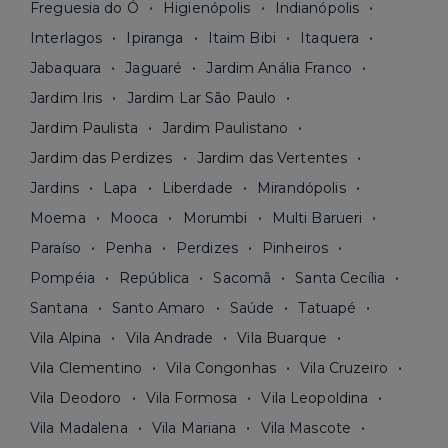
Freguesia do Ó
Higienópolis
Indianópolis
Interlagos
Ipiranga
Itaim Bibi
Itaquera
Jabaquara
Jaguaré
Jardim Anália Franco
Jardim Iris
Jardim Lar São Paulo
Jardim Paulista
Jardim Paulistano
Jardim das Perdizes
Jardim das Vertentes
Jardins
Lapa
Liberdade
Mirandópolis
Moema
Mooca
Morumbi
Multi Barueri
Paraíso
Penha
Perdizes
Pinheiros
Pompéia
República
Sacomã
Santa Cecília
Santana
Santo Amaro
Saúde
Tatuapé
Vila Alpina
Vila Andrade
Vila Buarque
Vila Clementino
Vila Congonhas
Vila Cruzeiro
Vila Deodoro
Vila Formosa
Vila Leopoldina
Vila Madalena
Vila Mariana
Vila Mascote