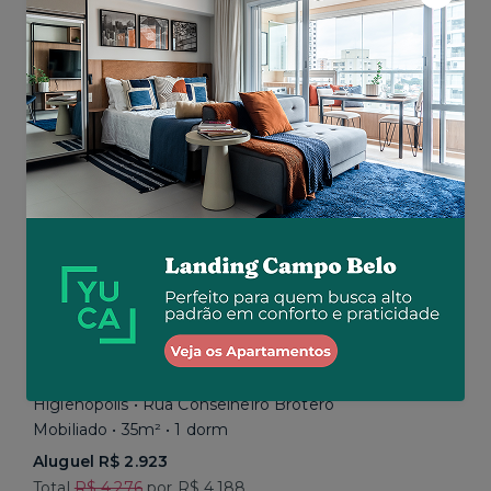
Aluguel R$ 16.192
Total R$ 22.464
Similar a sua busca
Baixou o preço
Promoção até 15/08
Higienópolis • Rua Conselheiro Brotero
Mobiliado • 35m² • 1 dorm
Aluguel R$ 2.923
Total
R$ 4.276
por R$ 4.188