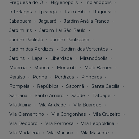
Freguesia do Ó
Higienópolis
Indianópolis
Interlagos
Ipiranga
Itaim Bibi
Itaquera
Jabaquara
Jaguaré
Jardim Anália Franco
Jardim Iris
Jardim Lar São Paulo
Jardim Paulista
Jardim Paulistano
Jardim das Perdizes
Jardim das Vertentes
Jardins
Lapa
Liberdade
Mirandópolis
Moema
Mooca
Morumbi
Multi Barueri
Paraíso
Penha
Perdizes
Pinheiros
Pompéia
República
Sacomã
Santa Cecília
Santana
Santo Amaro
Saúde
Tatuapé
Vila Alpina
Vila Andrade
Vila Buarque
Vila Clementino
Vila Congonhas
Vila Cruzeiro
Vila Deodoro
Vila Formosa
Vila Leopoldina
Vila Madalena
Vila Mariana
Vila Mascote