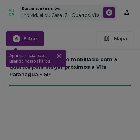
Buscar apartamentos
6
Individual ou Casal, 3+ Quartos, Vila Paranaguá, Vagas de garagem: Sim, Mobiliado, Piscina
6
Filtrar
Mapa
Aprimore sua busca
Nenhum apartamento mobiliado com 3
usando nossos filtros
quartos para alugar próximos a
Vila
Paranaguá - SP