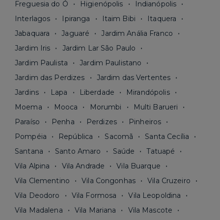
Freguesia do Ó
Higienópolis
Indianópolis
Interlagos
Ipiranga
Itaim Bibi
Itaquera
Jabaquara
Jaguaré
Jardim Anália Franco
Jardim Iris
Jardim Lar São Paulo
Jardim Paulista
Jardim Paulistano
Jardim das Perdizes
Jardim das Vertentes
Jardins
Lapa
Liberdade
Mirandópolis
Moema
Mooca
Morumbi
Multi Barueri
Paraíso
Penha
Perdizes
Pinheiros
Pompéia
República
Sacomã
Santa Cecília
Santana
Santo Amaro
Saúde
Tatuapé
Vila Alpina
Vila Andrade
Vila Buarque
Vila Clementino
Vila Congonhas
Vila Cruzeiro
Vila Deodoro
Vila Formosa
Vila Leopoldina
Vila Madalena
Vila Mariana
Vila Mascote