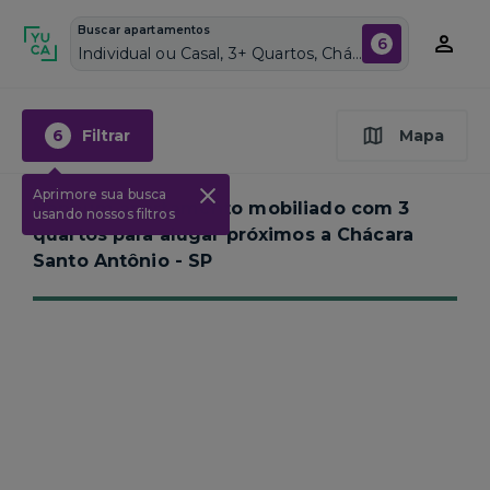
Buscar apartamentos
6
Individual ou Casal, 3+ Quartos, Chácara Santo Antônio, Vagas de garagem: Sim, Mobiliado, Piscina
6
Filtrar
Mapa
Aprimore sua busca
Nenhum apartamento mobiliado com 3
usando nossos filtros
quartos para alugar próximos a
Chácara
Santo Antônio - SP