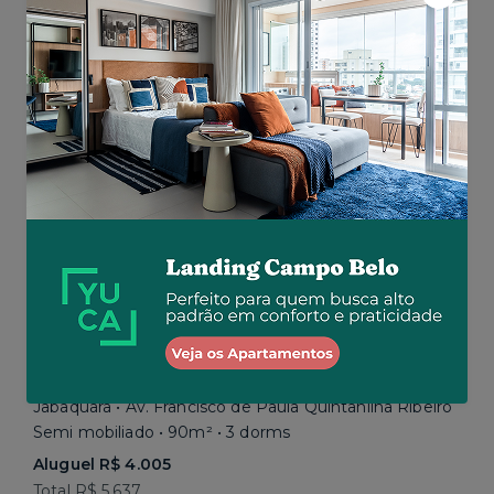
Aluguel R$ 5.200
Total R$ 5.200
Similar a sua busca
Jabaquara • Av. Francisco de Paula Quintanilha Ribeiro
Semi mobiliado • 90m² • 3 dorms
Aluguel R$ 4.005
Total R$ 5.637