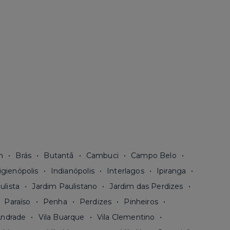
n
Brás
Butantã
Cambuci
Campo Belo
igienópolis
Indianópolis
Interlagos
Ipiranga
ulista
Jardim Paulistano
Jardim das Perdizes
Paraíso
Penha
Perdizes
Pinheiros
Andrade
Vila Buarque
Vila Clementino