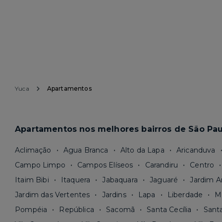
Yuca
Apartamentos
Apartamentos nos melhores bairros de São Pau
Aclimação
Agua Branca
Alto da Lapa
Aricanduva
Campo Limpo
Campos Elíseos
Carandiru
Centro
Itaim Bibi
Itaquera
Jabaquara
Jaguaré
Jardim A
Jardim das Vertentes
Jardins
Lapa
Liberdade
M
Pompéia
República
Sacomã
Santa Cecília
Sant