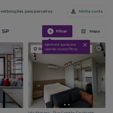
vel
Soluções para parceiros
Minha conta
- SP
6
Filtrar
Mapa
Aprimore sua busca
Renda máxima obrigatória
usando nossos filtros