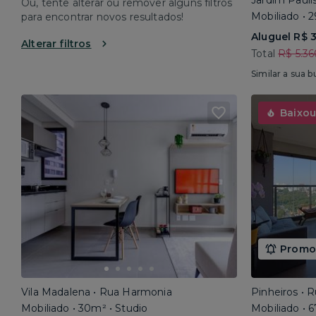
Jardim Pauli
Ou, tente alterar ou remover alguns filtros
Mobiliado • 
para encontrar novos resultados!
Aluguel R$ 
Alterar filtros
Total
R$ 5.36
Similar a sua b
Baixou
Promoç
Vila Madalena • Rua Harmonia
Pinheiros • 
Mobiliado • 30m² • Studio
Mobiliado • 