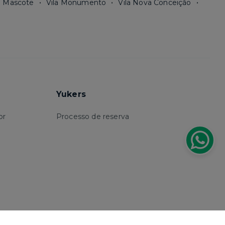
a Mascote
Vila Monumento
Vila Nova Conceição
Yukers
or
Processo de reserva