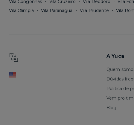
Vila Congonhas
Vila Cruzeiro
Vila Deodoro
Vila Fo
Vila Olímpia
Vila Paranaguá
Vila Prudente
Vila Ro
A Yuca
Quem somo
Dúvidas fre
Política de p
Vem pro tim
Blog