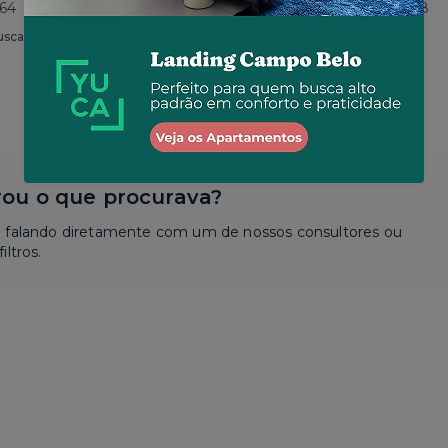
464
Total
R$ 4.276
por R$ 4.188
usca
Similar a sua busca
ou o que procurava?
a falando diretamente com um de nossos consultores ou
iltros.