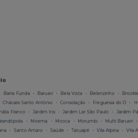
lo
Barra Funda
Barueri
Bela Vista
Belenzinho
Brookli
Chácara Santo Antônio
Consolação
Freguesia do Ó
H
nália Franco
Jardim Iris
Jardim Lar São Paulo
Jardim Pa
irandópolis
Moema
Mooca
Morumbi
Multi Barueri
ana
Santo Amaro
Saúde
Tatuapé
Vila Alpina
Vila 