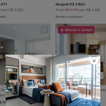
.071
Aluguel R$ 3.862
1
por R$ 9.282
Total
R$ 5.199
por R$ 4.662
usca
Similar a sua busca
Baixou o preço
Promoção até 15/08
• Av. Dr. Cardoso de Melo
Higienópolis • Rua Conselheir
64m² • 2 dorms
Mobiliado • 35m² • 1 dorm
6.192
Aluguel R$ 2.923