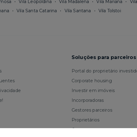
rmosa
Vila Leopoldina
Vila Madalena
Vila Mariana
Vil
mana
Vila Santa Catarina
Vila Santana
Vila Tolstoi
Soluções para parceiros
s
Portal do proprietário investid
quentes
Corporate housing
rivacidade
Investir em imóveis
e!
Incorporadoras
Gestores parceiros
Proprietários
Corretores