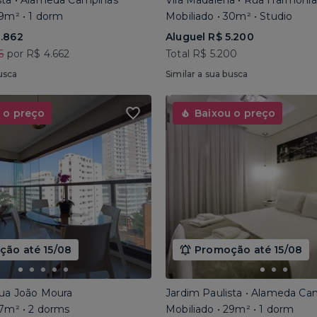
sta • Alameda Campinas
Vila Madalena • Rua Harmonia
29m² • 1 dorm
Mobiliado • 30m² • Studio
3.862
Aluguel R$ 5.200
6
por R$ 4.662
Total R$ 5.200
usca
Similar a sua busca
 o preço
Baixou o preço
ão até 15/08
Promoção até 15/08
Rua João Moura
Jardim Paulista • Alameda Ca
67m² • 2 dorms
Mobiliado • 29m² • 1 dorm