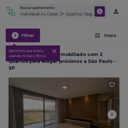
Buscar apartamentos
5
Individual ou Casal, 2+ Quartos, Vagas de garagem: Sim, Semi mobiliado, Piscina
5
Filtrar
Mapa
Aprimore sua busca
1
Apartamento semi-mobiliado com 2
usando nossos filtros
quartos para alugar próximos a
São Paulo -
SP