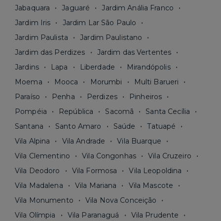
Jabaquara
Jaguaré
Jardim Anália Franco
Jardim Iris
Jardim Lar São Paulo
Jardim Paulista
Jardim Paulistano
Jardim das Perdizes
Jardim das Vertentes
Jardins
Lapa
Liberdade
Mirandópolis
Moema
Mooca
Morumbi
Multi Barueri
Paraíso
Penha
Perdizes
Pinheiros
Pompéia
República
Sacomã
Santa Cecília
Santana
Santo Amaro
Saúde
Tatuapé
Vila Alpina
Vila Andrade
Vila Buarque
Vila Clementino
Vila Congonhas
Vila Cruzeiro
Vila Deodoro
Vila Formosa
Vila Leopoldina
Vila Madalena
Vila Mariana
Vila Mascote
Vila Monumento
Vila Nova Conceição
Vila Olímpia
Vila Paranaguá
Vila Prudente