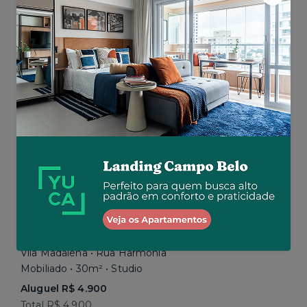
Aluguel R$ 3.073
Total R$ 4.033
Similar a sua busca
Vila Madalena • Rua Harmonia
Mobiliado • 30m² • Studio
Aluguel R$ 4.900
Total R$ 4.900