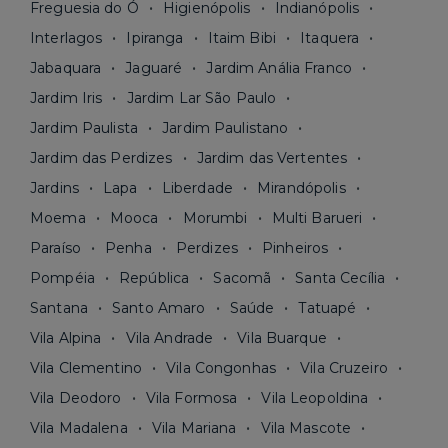
Freguesia do Ó
Higienópolis
Indianópolis
Interlagos
Ipiranga
Itaim Bibi
Itaquera
Jabaquara
Jaguaré
Jardim Anália Franco
Jardim Iris
Jardim Lar São Paulo
Jardim Paulista
Jardim Paulistano
Jardim das Perdizes
Jardim das Vertentes
Jardins
Lapa
Liberdade
Mirandópolis
Moema
Mooca
Morumbi
Multi Barueri
Paraíso
Penha
Perdizes
Pinheiros
Pompéia
República
Sacomã
Santa Cecília
Santana
Santo Amaro
Saúde
Tatuapé
Vila Alpina
Vila Andrade
Vila Buarque
Vila Clementino
Vila Congonhas
Vila Cruzeiro
Vila Deodoro
Vila Formosa
Vila Leopoldina
Vila Madalena
Vila Mariana
Vila Mascote