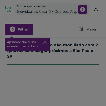
Buscar apartamentos
5
Individual ou Casal, 2+ Quartos, Vagas de garagem: Sim, Não mobiliado, Piscina
5
Filtrar
Mapa
Aprimore sua busca
Nenhum apartamento não-mobiliado com 2
usando nossos filtros
quartos para alugar próximos a
São Paulo -
SP