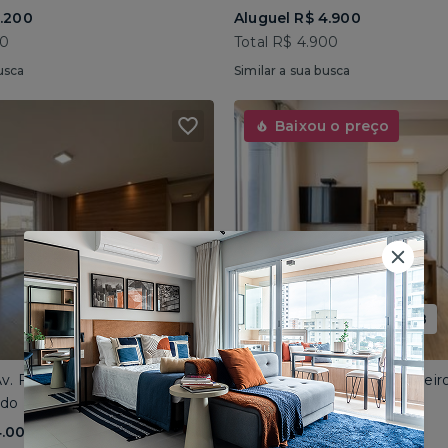
5.200
Aluguel R$ 4.900
00
Total R$ 4.900
usca
Similar a sua busca
Baixou o preço
Promoção até 15/08
Jabaquara • Av. Francisco de Paula Quintanilha Ribeiro
Higienópolis • Rua Conselheir
do • 90m² • 3 dorms
Mobiliado • 35m² • 1 dorm
4.005
Aluguel R$ 2.923