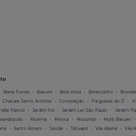
lo
Barra Funda
Barueri
Bela Vista
Belenzinho
Brookli
Chácara Santo Antônio
Consolação
Freguesia do Ó
H
nália Franco
Jardim Iris
Jardim Lar São Paulo
Jardim Pa
irandópolis
Moema
Mooca
Morumbi
Multi Barueri
ana
Santo Amaro
Saúde
Tatuapé
Vila Alpina
Vila 