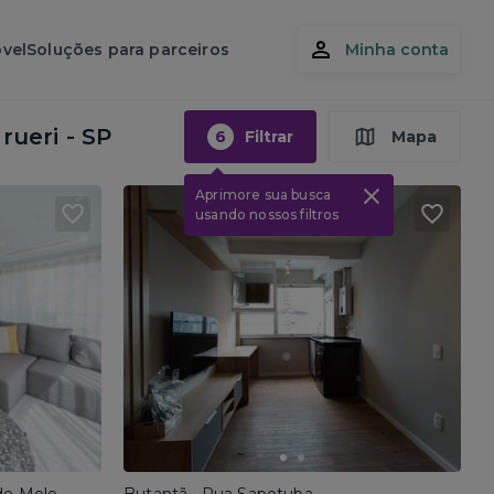
vel
Soluções para parceiros
Minha conta
rueri - SP
6
Filtrar
Mapa
Aprimore sua busca
usando nossos filtros