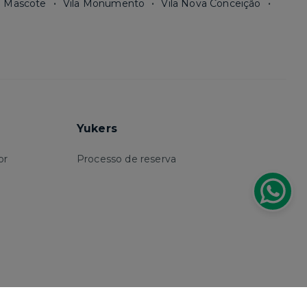
a Mascote
Vila Monumento
Vila Nova Conceição
Yukers
or
Processo de reserva