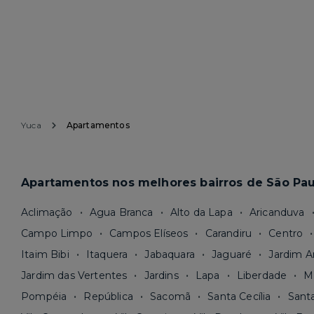
Yuca
Apartamentos
Apartamentos nos melhores bairros de São Pau
Aclimação
Agua Branca
Alto da Lapa
Aricanduva
Campo Limpo
Campos Elíseos
Carandiru
Centro
Itaim Bibi
Itaquera
Jabaquara
Jaguaré
Jardim A
Jardim das Vertentes
Jardins
Lapa
Liberdade
M
Pompéia
República
Sacomã
Santa Cecília
Sant