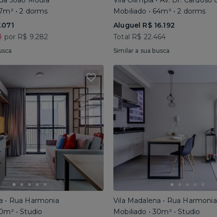
Rua João Moura
Vila Olímpia • Av. Dr. Cardoso
67m² • 2 dorms
Mobiliado • 64m² • 2 dorms
.071
Aluguel R$ 16.192
1
por R$ 9.282
Total R$ 22.464
usca
Similar a sua busca
a • Rua Harmonia
Vila Madalena • Rua Harmonia
30m² • Studio
Mobiliado • 30m² • Studio