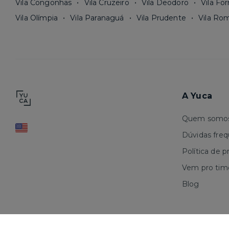
Vila Congonhas
Vila Cruzeiro
Vila Deodoro
Vila Fo
Vila Olímpia
Vila Paranaguá
Vila Prudente
Vila Ro
A Yuca
Quem somo
Dúvidas fre
Política de p
Vem pro tim
Blog