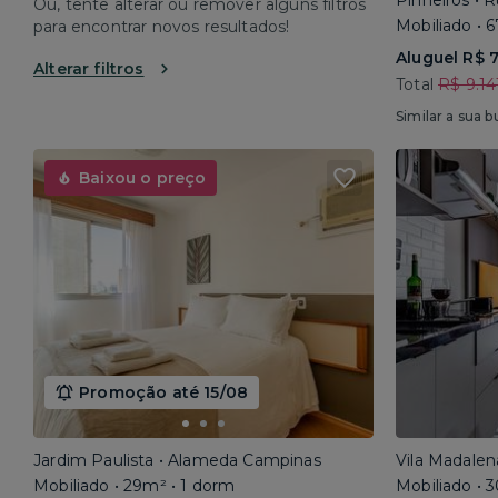
Pinheiros • 
Ou, tente alterar ou remover alguns filtros
Mobiliado • 
para encontrar novos resultados!
Aluguel R$ 7
Alterar filtros
Total
R$ 9.14
Similar a sua b
Baixou o preço
Promoção até 15/08
Jardim Paulista • Alameda Campinas
Vila Madalen
Mobiliado • 29m² • 1 dorm
Mobiliado • 