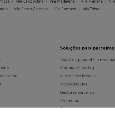
rmosa
Vila Leopoldina
Vila Madalena
Vila Mariana
Vil
mana
Vila Santa Catarina
Vila Santana
Vila Tolstoi
Soluções para parceiros
s
Portal do proprietário investid
quentes
Corporate housing
rivacidade
Investir em imóveis
e!
Incorporadoras
Gestores parceiros
Proprietários
Corretores