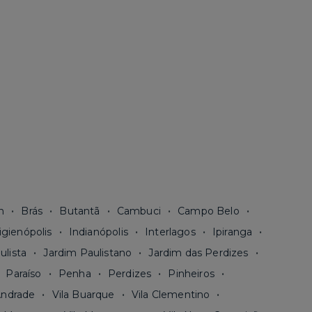
n
Brás
Butantã
Cambuci
Campo Belo
igienópolis
Indianópolis
Interlagos
Ipiranga
ulista
Jardim Paulistano
Jardim das Perdizes
Paraíso
Penha
Perdizes
Pinheiros
Andrade
Vila Buarque
Vila Clementino