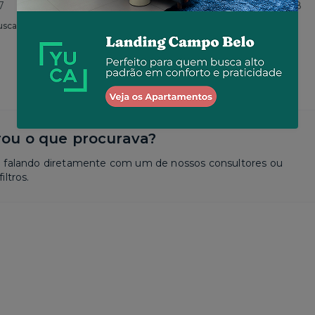
7
Total
R$ 4.276
por R$ 4.188
usca
Similar a sua busca
ou o que procurava?
a falando diretamente com um de nossos consultores ou
iltros.