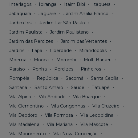
Interlagos
Ipiranga
Itaim Bibi
Itaquera
Jabaquara
Jaguaré
Jardim Anália Franco
Jardim Iris
Jardim Lar São Paulo
Jardim Paulista
Jardim Paulistano
Jardim das Perdizes
Jardim das Vertentes
Jardins
Lapa
Liberdade
Mirandópolis
Moema
Mooca
Morumbi
Multi Barueri
Paraíso
Penha
Perdizes
Pinheiros
Pompéia
República
Sacomã
Santa Cecília
Santana
Santo Amaro
Saúde
Tatuapé
Vila Alpina
Vila Andrade
Vila Buarque
Vila Clementino
Vila Congonhas
Vila Cruzeiro
Vila Deodoro
Vila Formosa
Vila Leopoldina
Vila Madalena
Vila Mariana
Vila Mascote
Vila Monumento
Vila Nova Conceição