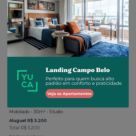
Total
R$ 5.199
por R$ 4.662
Similar a sua busca
Vila Madalena • Rua Harmonia
Mobiliado • 30m² • Studio
Aluguel R$ 5.200
Total R$ 5.200