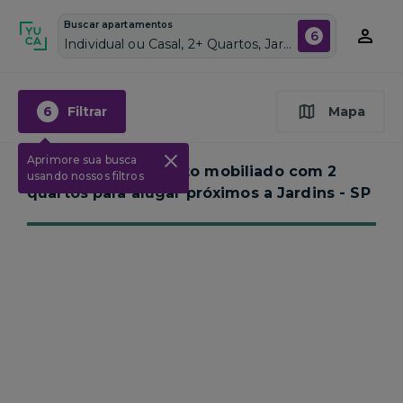
Buscar apartamentos
6
Individual ou Casal, 2+ Quartos, Jardins, Vagas de garagem: Sim, Mobiliado, Piscina
6
Filtrar
Mapa
Aprimore sua busca
Nenhum apartamento mobiliado com 2
usando nossos filtros
quartos para alugar próximos a
Jardins - SP