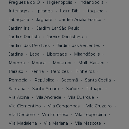
Freguesia do Ó
Higienópolis
Indianópolis
Interlagos
Ipiranga
Itaim Bibi
Itaquera
Jabaquara
Jaguaré
Jardim Anália Franco
Jardim Iris
Jardim Lar São Paulo
Jardim Paulista
Jardim Paulistano
Jardim das Perdizes
Jardim das Vertentes
Jardins
Lapa
Liberdade
Mirandópolis
Moema
Mooca
Morumbi
Multi Barueri
Paraíso
Penha
Perdizes
Pinheiros
Pompéia
República
Sacomã
Santa Cecília
Santana
Santo Amaro
Saúde
Tatuapé
Vila Alpina
Vila Andrade
Vila Buarque
Vila Clementino
Vila Congonhas
Vila Cruzeiro
Vila Deodoro
Vila Formosa
Vila Leopoldina
Vila Madalena
Vila Mariana
Vila Mascote