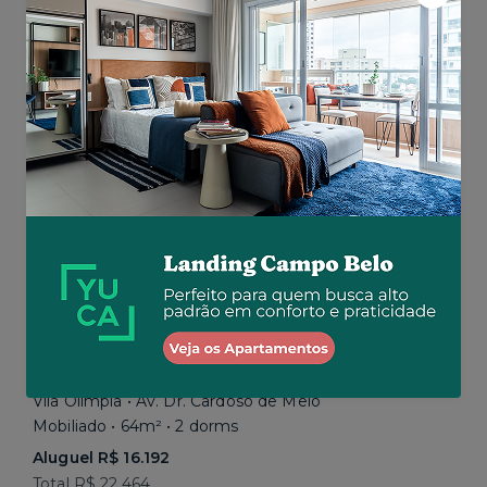
Aluguel R$ 5.200
Total R$ 5.200
Similar a sua busca
Vila Olímpia • Av. Dr. Cardoso de Melo
Mobiliado • 64m² • 2 dorms
Aluguel R$ 16.192
Total R$ 22.464