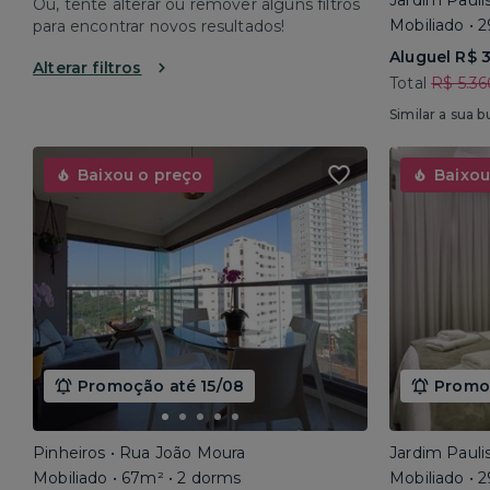
Jardim Pauli
Ou, tente alterar ou remover alguns filtros
Mobiliado • 
para encontrar novos resultados!
Aluguel R$ 
Alterar filtros
Total
R$ 5.36
Similar a sua b
Baixou o preço
Baixou
Promoção até 15/08
Promoç
Pinheiros • Rua João Moura
Jardim Pauli
Mobiliado • 67m² • 2 dorms
Mobiliado • 