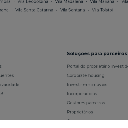
rmosa
Vila Leopoldina
Vila Madalena
Vila Mariana
Vil
mana
Vila Santa Catarina
Vila Santana
Vila Tolstoi
Soluções para parceiros
s
Portal do proprietário investid
quentes
Corporate housing
rivacidade
Investir em imóveis
e!
Incorporadoras
Gestores parceiros
Proprietários
Corretores