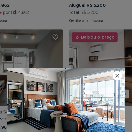
3.862
Aluguel R$ 5.200
9
por R$ 4.662
Total R$ 5.200
usca
Similar a sua busca
Baixou o preço
Promoção até 15/08
ua Sapetuba
Aclimação • Rua Topázio
43m² • 2 dorms
Mobiliado • 33m² • Studio
3.966
Aluguel R$ 2.099