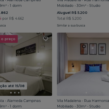
sta • Alameda Campinas
Vila Madalena • Rua Harmonia
29m² • 1 dorm
Mobiliado • 30m² • Studio
3.862
Aluguel R$ 5.200
6
por R$ 4.662
Total R$ 5.200
usca
Similar a sua busca
 o preço
ão até 15/08
sta • Alameda Campinas
Vila Madalena • Rua Harmonia
29m² • 1 dorm
Mobiliado • 30m² • Studio