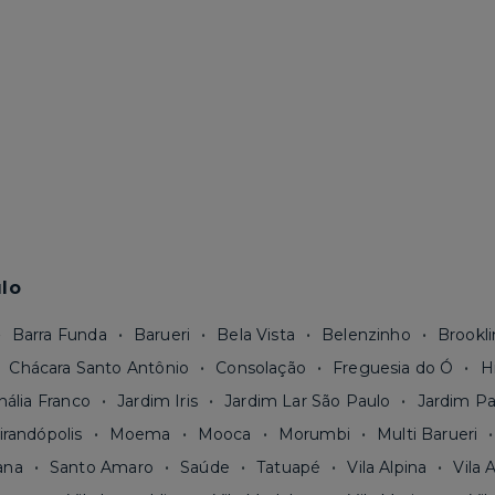
lo
Barra Funda
Barueri
Bela Vista
Belenzinho
Brookli
Chácara Santo Antônio
Consolação
Freguesia do Ó
H
nália Franco
Jardim Iris
Jardim Lar São Paulo
Jardim Pa
irandópolis
Moema
Mooca
Morumbi
Multi Barueri
ana
Santo Amaro
Saúde
Tatuapé
Vila Alpina
Vila 