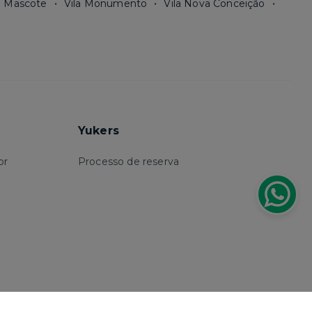
a Mascote
Vila Monumento
Vila Nova Conceição
Yukers
or
Processo de reserva