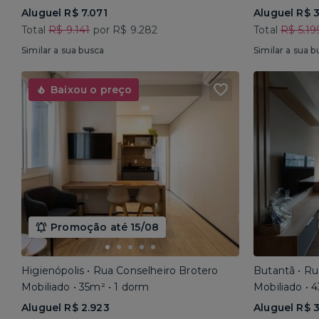
Aluguel R$ 7.071
Aluguel R$ 
Total
R$ 9.141
por R$ 9.282
Total
R$ 5.19
Similar a sua busca
Similar a sua b
Baixou o preço
Promoção até 15/08
Higienópolis • Rua Conselheiro Brotero
Butantã • R
Mobiliado • 35m² • 1 dorm
Mobiliado • 
Aluguel R$ 2.923
Aluguel R$ 