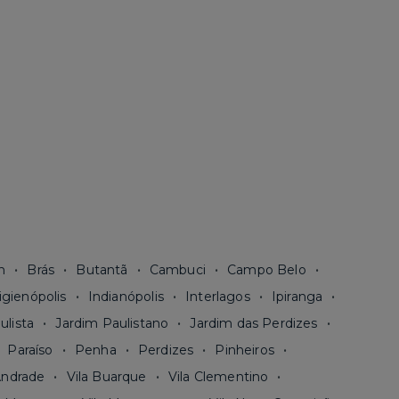
n
Brás
Butantã
Cambuci
Campo Belo
igienópolis
Indianópolis
Interlagos
Ipiranga
ulista
Jardim Paulistano
Jardim das Perdizes
Paraíso
Penha
Perdizes
Pinheiros
Andrade
Vila Buarque
Vila Clementino