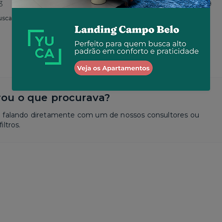
3
Total
R$ 4.590
por R$ 3.719
usca
Similar a sua busca
ou o que procurava?
a falando diretamente com um de nossos consultores ou
iltros.