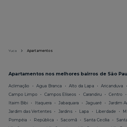
Yuca
Apartamentos
Apartamentos nos melhores bairros de São Pau
Aclimação
Agua Branca
Alto da Lapa
Aricanduva
Campo Limpo
Campos Elíseos
Carandiru
Centro
Itaim Bibi
Itaquera
Jabaquara
Jaguaré
Jardim A
Jardim das Vertentes
Jardins
Lapa
Liberdade
M
Pompéia
República
Sacomã
Santa Cecília
Sant