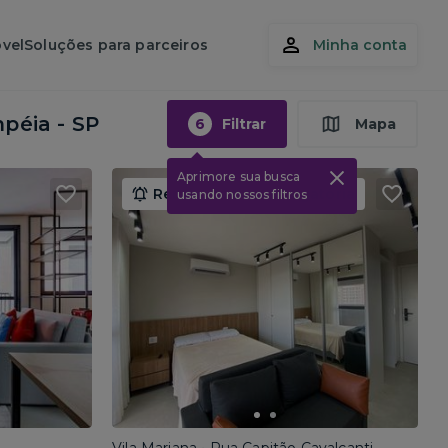
vel
Soluções para parceiros
Minha conta
péia - SP
6
Filtrar
Mapa
Aprimore sua busca
Renda máxima obrigatória
usando nossos filtros