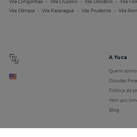
Vila Congonhas
Vila Cruzeiro
Vila Deodoro
Vila Fo
Vila Olímpia
Vila Paranaguá
Vila Prudente
Vila Ro
A Yuca
Quem somo
Dúvidas fre
Política de p
Vem pro tim
Blog