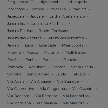
Freguesia do Ó
Higienópolis
Indianópolis
Interlagos
Ipiranga
Itaim Bibi
Itaquera
Jabaquara
Jaguaré
Jardim Anália Franco
Jardim Iris
Jardim Lar São Paulo
Jardim Paulista
Jardim Paulistano
Jardim das Perdizes
Jardim das Vertentes
Jardins
Lapa
Liberdade
Mirandópolis
Moema
Mooca
Morumbi
Multi Barueri
Paraíso
Penha
Perdizes
Pinheiros
Pompéia
República
Sacomã
Santa Cecília
Santana
Santo Amaro
Saúde
Tatuapé
Vila Alpina
Vila Andrade
Vila Buarque
Vila Clementino
Vila Congonhas
Vila Cruzeiro
Vila Deodoro
Vila Formosa
Vila Leopoldina
Vila Madalena
Vila Mariana
Vila Mascote