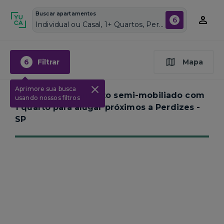
Buscar apartamentos
6
Individual ou Casal, 1+ Quartos, Perdizes, Vagas de garagem: Sim, Semi mobiliado, Piscina
6
Filtrar
Mapa
Aprimore sua busca
Nenhum apartamento semi-mobiliado com
usando nossos filtros
1 quarto para alugar próximos a
Perdizes -
SP