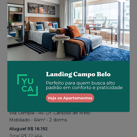
Aluguel R$ 5.200
Total R$ 5.200
Similar a sua busca
Vila Olímpia • Av. Dr. Cardoso de Melo
Mobiliado • 64m² • 2 dorms
Aluguel R$ 16.192
Total R$ 22.464