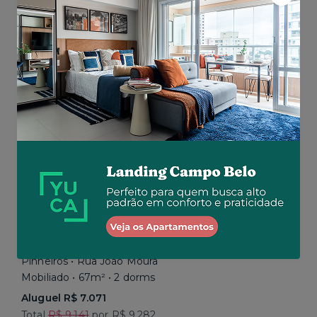
Aluguel R$ 5.200
Total R$ 5.200
Similar a sua busca
Baixou o preço
Promoção até 15/08
Pinheiros • Rua João Moura
Mobiliado • 67m² • 2 dorms
Aluguel R$ 7.071
Total
R$ 9.141
por R$ 9.282