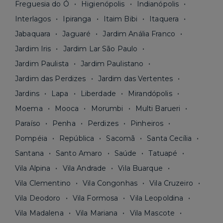
Freguesia do Ó
Higienópolis
Indianópolis
Interlagos
Ipiranga
Itaim Bibi
Itaquera
Jabaquara
Jaguaré
Jardim Anália Franco
Jardim Iris
Jardim Lar São Paulo
Jardim Paulista
Jardim Paulistano
Jardim das Perdizes
Jardim das Vertentes
Jardins
Lapa
Liberdade
Mirandópolis
Moema
Mooca
Morumbi
Multi Barueri
Paraíso
Penha
Perdizes
Pinheiros
Pompéia
República
Sacomã
Santa Cecília
Santana
Santo Amaro
Saúde
Tatuapé
Vila Alpina
Vila Andrade
Vila Buarque
Vila Clementino
Vila Congonhas
Vila Cruzeiro
Vila Deodoro
Vila Formosa
Vila Leopoldina
Vila Madalena
Vila Mariana
Vila Mascote