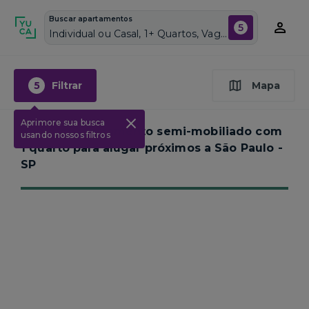
Buscar apartamentos
5
Individual ou Casal, 1+ Quartos, Vagas de garagem: Sim, Semi mobiliado, Piscina
5
Filtrar
Mapa
Aprimore sua busca
Nenhum apartamento semi-mobiliado com
usando nossos filtros
1 quarto para alugar próximos a
São Paulo -
SP