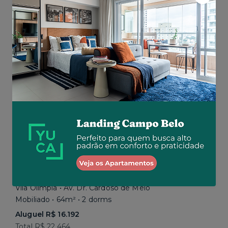
Aluguel R$ 5.200
Total R$ 5.200
Similar a sua busca
Vila Olímpia • Av. Dr. Cardoso de Melo
Mobiliado • 64m² • 2 dorms
Aluguel R$ 16.192
Total R$ 22.464