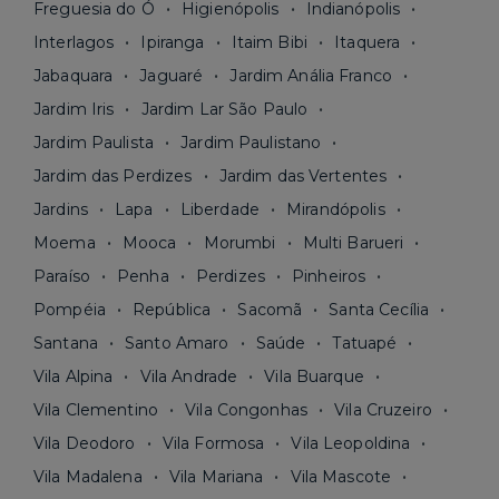
Freguesia do Ó
Higienópolis
Indianópolis
Interlagos
Ipiranga
Itaim Bibi
Itaquera
Jabaquara
Jaguaré
Jardim Anália Franco
Jardim Iris
Jardim Lar São Paulo
Jardim Paulista
Jardim Paulistano
Jardim das Perdizes
Jardim das Vertentes
Jardins
Lapa
Liberdade
Mirandópolis
Moema
Mooca
Morumbi
Multi Barueri
Paraíso
Penha
Perdizes
Pinheiros
Pompéia
República
Sacomã
Santa Cecília
Santana
Santo Amaro
Saúde
Tatuapé
Vila Alpina
Vila Andrade
Vila Buarque
Vila Clementino
Vila Congonhas
Vila Cruzeiro
Vila Deodoro
Vila Formosa
Vila Leopoldina
Vila Madalena
Vila Mariana
Vila Mascote