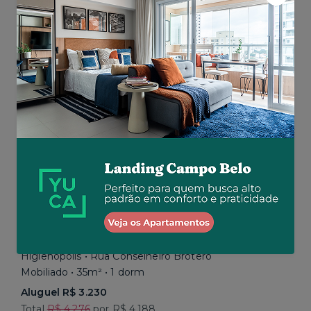
Aluguel R$ 16.192
Total R$ 22.464
Similar a sua busca
Baixou o preço
Promoção até 15/08
Higienópolis • Rua Conselheiro Brotero
Mobiliado • 35m² • 1 dorm
Aluguel R$ 3.230
Total
R$ 4.276
por R$ 4.188