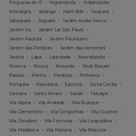
Freguesia do Ó
Higienópolis
Indianópolis
Interlagos
Ipiranga
Itaim Bibi
Itaquera
Jabaquara
Jaguaré
Jardim Anália Franco
Jardim Iris
Jardim Lar São Paulo
Jardim Paulista
Jardim Paulistano
Jardim das Perdizes
Jardim das Vertentes
Jardins
Lapa
Liberdade
Mirandópolis
Moema
Mooca
Morumbi
Multi Barueri
Paraíso
Penha
Perdizes
Pinheiros
Pompéia
República
Sacomã
Santa Cecília
Santana
Santo Amaro
Saúde
Tatuapé
Vila Alpina
Vila Andrade
Vila Buarque
Vila Clementino
Vila Congonhas
Vila Cruzeiro
Vila Deodoro
Vila Formosa
Vila Leopoldina
Vila Madalena
Vila Mariana
Vila Mascote