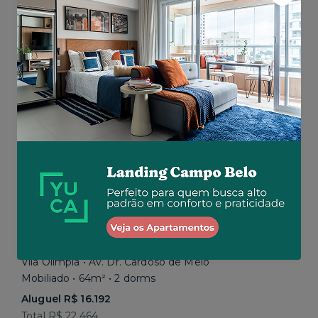
Aluguel R$ 5.200
Total R$ 5.200
Similar a sua busca
Vila Olímpia • Av. Dr. Cardoso de Melo
Mobiliado • 64m² • 2 dorms
Aluguel R$ 16.192
Total R$ 22.464