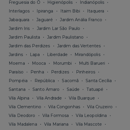
Freguesia do Ó
Higienópolis
Indianópolis
Interlagos
Ipiranga
Itaim Bibi
Itaquera
Jabaquara
Jaguaré
Jardim Anália Franco
Jardim Iris
Jardim Lar São Paulo
Jardim Paulista
Jardim Paulistano
Jardim das Perdizes
Jardim das Vertentes
Jardins
Lapa
Liberdade
Mirandópolis
Moema
Mooca
Morumbi
Multi Barueri
Paraíso
Penha
Perdizes
Pinheiros
Pompéia
República
Sacomã
Santa Cecília
Santana
Santo Amaro
Saúde
Tatuapé
Vila Alpina
Vila Andrade
Vila Buarque
Vila Clementino
Vila Congonhas
Vila Cruzeiro
Vila Deodoro
Vila Formosa
Vila Leopoldina
Vila Madalena
Vila Mariana
Vila Mascote