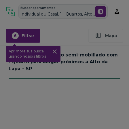
Buscar apartamentos
6
Individual ou Casal, 1+ Quartos, Alto da Lapa, Vagas de garagem: Sim, Semi mobiliado, Piscina
6
Filtrar
Mapa
Aprimore sua busca
Nenhum apartamento semi-mobiliado com
usando nossos filtros
1 quarto para alugar próximos a
Alto da
Lapa - SP