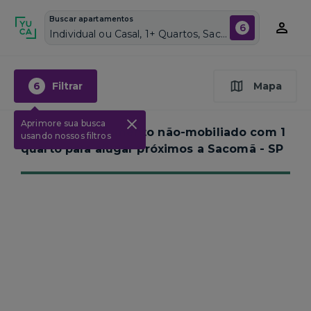
Buscar apartamentos
6
Individual ou Casal, 1+ Quartos, Sacomã, Vagas de garagem: Sim, Não mobiliado, Piscina
6
Filtrar
Mapa
Aprimore sua busca
Nenhum apartamento não-mobiliado com 1
usando nossos filtros
quarto para alugar próximos a
Sacomã - SP