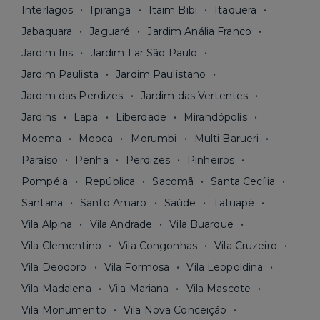
Interlagos
Ipiranga
Itaim Bibi
Itaquera
Jabaquara
Jaguaré
Jardim Anália Franco
Jardim Iris
Jardim Lar São Paulo
Jardim Paulista
Jardim Paulistano
Jardim das Perdizes
Jardim das Vertentes
Jardins
Lapa
Liberdade
Mirandópolis
Moema
Mooca
Morumbi
Multi Barueri
Paraíso
Penha
Perdizes
Pinheiros
Pompéia
República
Sacomã
Santa Cecília
Santana
Santo Amaro
Saúde
Tatuapé
Vila Alpina
Vila Andrade
Vila Buarque
Vila Clementino
Vila Congonhas
Vila Cruzeiro
Vila Deodoro
Vila Formosa
Vila Leopoldina
Vila Madalena
Vila Mariana
Vila Mascote
Vila Monumento
Vila Nova Conceição