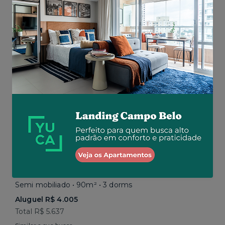
Total R$ 5.200
Similar a sua busca
Jabaquara • Av. Francisco de Paula Quintanilha Ribeiro
Semi mobiliado • 90m² • 3 dorms
Aluguel R$ 4.005
Total R$ 5.637