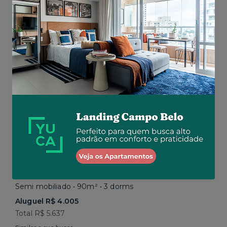
Total R$ 5.200
Similar a sua busca
Jabaquara • Av. Francisco de Paula Quintanilha Ribeiro
Semi mobiliado • 90m² • 3 dorms
Aluguel R$ 4.005
Total R$ 5.637