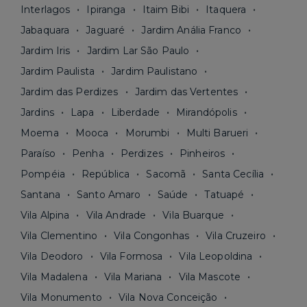
Interlagos
Ipiranga
Itaim Bibi
Itaquera
Jabaquara
Jaguaré
Jardim Anália Franco
Jardim Iris
Jardim Lar São Paulo
Jardim Paulista
Jardim Paulistano
Jardim das Perdizes
Jardim das Vertentes
Jardins
Lapa
Liberdade
Mirandópolis
Moema
Mooca
Morumbi
Multi Barueri
Paraíso
Penha
Perdizes
Pinheiros
Pompéia
República
Sacomã
Santa Cecília
Santana
Santo Amaro
Saúde
Tatuapé
Vila Alpina
Vila Andrade
Vila Buarque
Vila Clementino
Vila Congonhas
Vila Cruzeiro
Vila Deodoro
Vila Formosa
Vila Leopoldina
Vila Madalena
Vila Mariana
Vila Mascote
Vila Monumento
Vila Nova Conceição