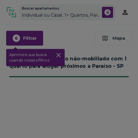
Buscar apartamentos
6
Individual ou Casal, 1+ Quartos, Paraíso, Vagas de garagem: Sim, Não mobiliado, Piscina
6
Filtrar
Mapa
Aprimore sua busca
Nenhum apartamento não-mobiliado com 1
usando nossos filtros
quarto para alugar próximos a
Paraíso - SP