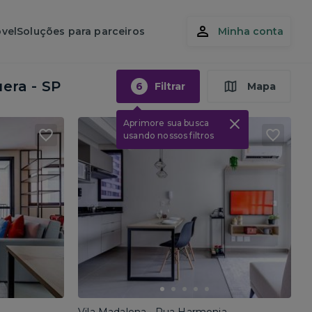
vel
Soluções para parceiros
Minha conta
uera - SP
6
Filtrar
Mapa
Aprimore sua busca
usando nossos filtros