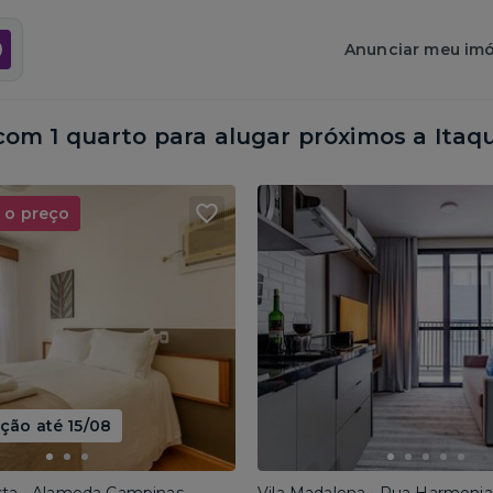
Anunciar meu imó
om 1 quarto para alugar próximos a
Itaq
 o preço
ão até 15/08