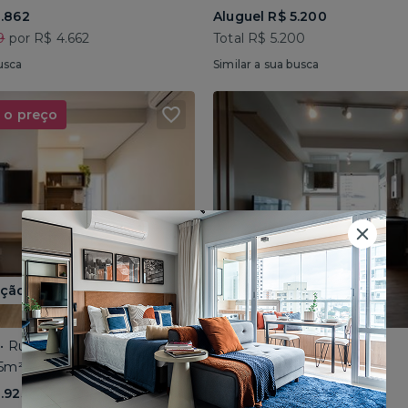
3.862
Aluguel R$ 5.200
9
por R$ 4.662
Total R$ 5.200
usca
Similar a sua busca
 o preço
ão até 15/08
 • Rua Conselheiro Brotero
Butantã • Rua Sapetuba
35m² • 1 dorm
Mobiliado • 43m² • 2 dorms
2.923
Aluguel R$ 3.966