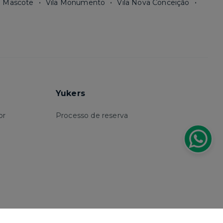
a Mascote
Vila Monumento
Vila Nova Conceição
Yukers
or
Processo de reserva