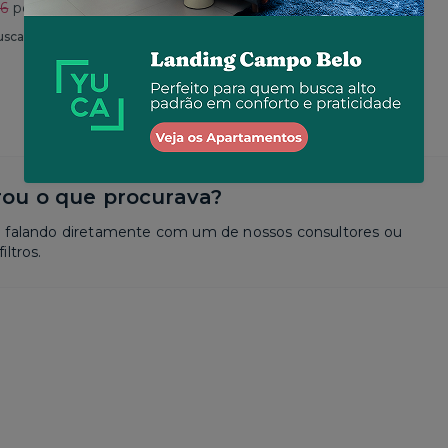
76
por R$ 4.188
Total R$ 5.423
usca
Similar a sua busca
ou o que procurava?
a falando diretamente com um de nossos consultores ou
iltros.