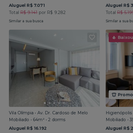
Aluguel R$ 7.071
Aluguel R$ 
Total
R$ 9.141
por R$ 9.282
Total
R$ 5.19
Similar a sua busca
Similar a sua b
Baixou
Promoç
Vila Olímpia • Av. Dr. Cardoso de Melo
Higienópolis
Mobiliado • 64m² • 2 dorms
Mobiliado • 
Aluguel R$ 16.192
Aluguel R$ 