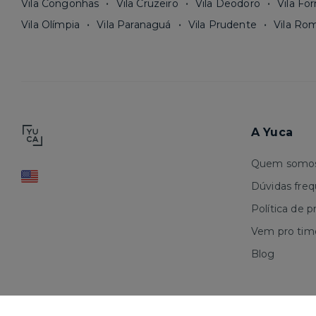
Vila Congonhas
Vila Cruzeiro
Vila Deodoro
Vila Fo
Vila Olímpia
Vila Paranaguá
Vila Prudente
Vila Ro
A Yuca
Quem somo
Dúvidas fre
Política de p
Vem pro tim
Blog