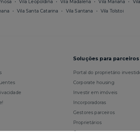
rmosa
Vila Leopoldina
Vila Madalena
Vila Mariana
Vil
mana
Vila Santa Catarina
Vila Santana
Vila Tolstoi
Soluções para parceiros
s
Portal do proprietário investid
quentes
Corporate housing
rivacidade
Investir em imóveis
e!
Incorporadoras
Gestores parceiros
Proprietários
Corretores