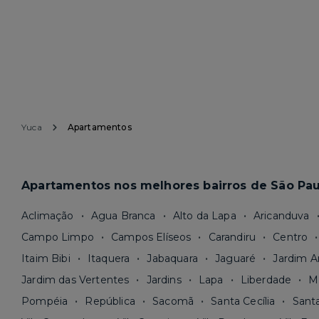
Yuca
Apartamentos
Apartamentos nos melhores bairros de São Pau
Aclimação
Agua Branca
Alto da Lapa
Aricanduva
Campo Limpo
Campos Elíseos
Carandiru
Centro
Itaim Bibi
Itaquera
Jabaquara
Jaguaré
Jardim A
Jardim das Vertentes
Jardins
Lapa
Liberdade
M
Pompéia
República
Sacomã
Santa Cecília
Sant