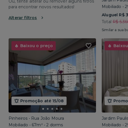
Jardim Pauli
Ou, tente alterar ou remover alguns filtros
Mobiliado • 
para encontrar novos resultados!
Aluguel R$ 
Alterar filtros
Total
R$ 5.36
Similar a sua b
Baixou o preço
Baixou
Promoção até 15/08
Promoç
Pinheiros • Rua João Moura
Jardim Pauli
Mobiliado • 67m² • 2 dorms
Mobiliado • 