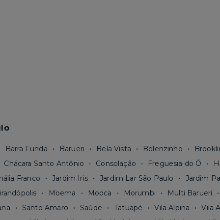
lo
Barra Funda
Barueri
Bela Vista
Belenzinho
Brookli
Chácara Santo Antônio
Consolação
Freguesia do Ó
H
nália Franco
Jardim Iris
Jardim Lar São Paulo
Jardim Pa
irandópolis
Moema
Mooca
Morumbi
Multi Barueri
ana
Santo Amaro
Saúde
Tatuapé
Vila Alpina
Vila 