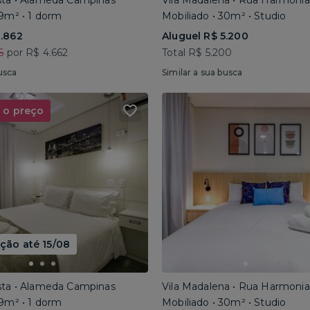
sta • Alameda Campinas
Vila Madalena • Rua Harmonia
29m² • 1 dorm
Mobiliado • 30m² • Studio
3.862
Aluguel R$ 5.200
6
por R$ 4.662
Total R$ 5.200
usca
Similar a sua busca
 o preço
ão até 15/08
sta • Alameda Campinas
Vila Madalena • Rua Harmonia
29m² • 1 dorm
Mobiliado • 30m² • Studio