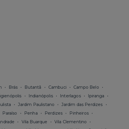
n
Brás
Butantã
Cambuci
Campo Belo
igienópolis
Indianópolis
Interlagos
Ipiranga
ulista
Jardim Paulistano
Jardim das Perdizes
Paraíso
Penha
Perdizes
Pinheiros
Andrade
Vila Buarque
Vila Clementino