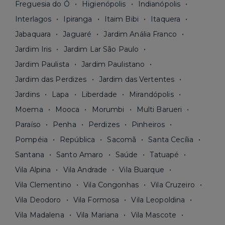
Freguesia do Ó
Higienópolis
Indianópolis
Interlagos
Ipiranga
Itaim Bibi
Itaquera
Jabaquara
Jaguaré
Jardim Anália Franco
Jardim Iris
Jardim Lar São Paulo
Jardim Paulista
Jardim Paulistano
Jardim das Perdizes
Jardim das Vertentes
Jardins
Lapa
Liberdade
Mirandópolis
Moema
Mooca
Morumbi
Multi Barueri
Paraíso
Penha
Perdizes
Pinheiros
Pompéia
República
Sacomã
Santa Cecília
Santana
Santo Amaro
Saúde
Tatuapé
Vila Alpina
Vila Andrade
Vila Buarque
Vila Clementino
Vila Congonhas
Vila Cruzeiro
Vila Deodoro
Vila Formosa
Vila Leopoldina
Vila Madalena
Vila Mariana
Vila Mascote