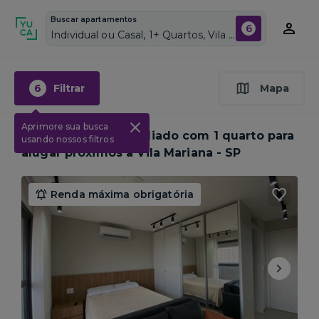
Buscar apartamentos
6
Individual ou Casal, 1+ Quartos, Vila Mariana, Vagas de garagem: Sim, Mobiliado, Piscina
6
Filtrar
Mapa
Aprimore sua busca
1
Apartamento mobiliado com 1 quarto para
usando nossos filtros
alugar próximos a
Vila Mariana - SP
Renda máxima obrigatória