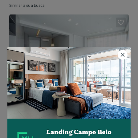
Similar a sua busca
Vila Olímpia • Av. Dr. Cardoso de Melo
Mobiliado • 64m² • 2 dorms
Aluguel R$ 16.192
Total R$ 22.464
Similar a sua busca