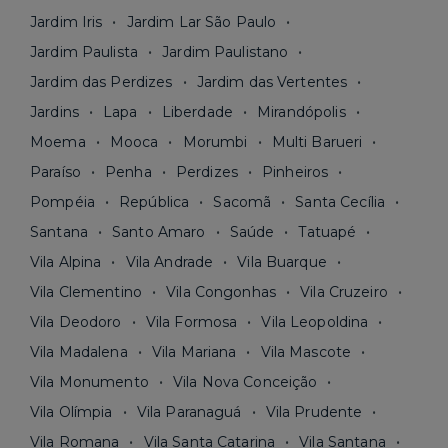
Jardim Iris
Jardim Lar São Paulo
Jardim Paulista
Jardim Paulistano
Jardim das Perdizes
Jardim das Vertentes
Jardins
Lapa
Liberdade
Mirandópolis
Moema
Mooca
Morumbi
Multi Barueri
Paraíso
Penha
Perdizes
Pinheiros
Pompéia
República
Sacomã
Santa Cecília
Santana
Santo Amaro
Saúde
Tatuapé
Vila Alpina
Vila Andrade
Vila Buarque
Vila Clementino
Vila Congonhas
Vila Cruzeiro
Vila Deodoro
Vila Formosa
Vila Leopoldina
Vila Madalena
Vila Mariana
Vila Mascote
Vila Monumento
Vila Nova Conceição
Vila Olímpia
Vila Paranaguá
Vila Prudente
Vila Romana
Vila Santa Catarina
Vila Santana