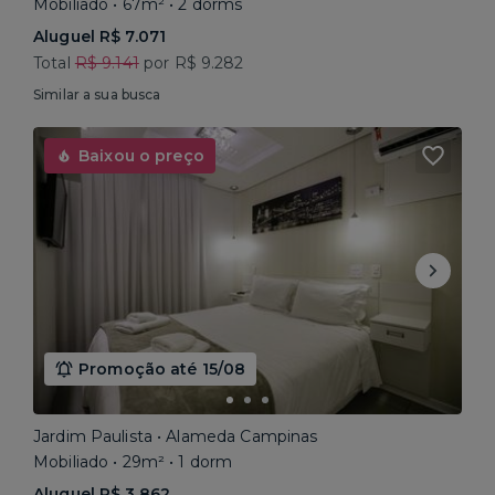
Mobiliado • 67m² • 2 dorms
Aluguel R$ 7.071
Total
R$ 9.141
por R$ 9.282
Similar a sua busca
Baixou o preço
Promoção até 15/08
Jardim Paulista • Alameda Campinas
Mobiliado • 29m² • 1 dorm
Aluguel R$ 3.862