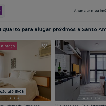
Anunciar meu imó
quarto para alugar próximos a
Santo Am
 o preço
ão até 15/08