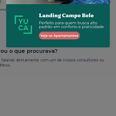
3
Total
R$ 4.590
por R$ 3.719
usca
Similar a sua busca
ou o que procurava?
a falando diretamente com um de nossos consultores ou
iltros.