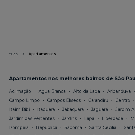
Yuca
Apartamentos
Apartamentos nos melhores bairros de São Pau
Aclimação
Agua Branca
Alto da Lapa
Aricanduva
Campo Limpo
Campos Elíseos
Carandiru
Centro
Itaim Bibi
Itaquera
Jabaquara
Jaguaré
Jardim A
Jardim das Vertentes
Jardins
Lapa
Liberdade
M
Pompéia
República
Sacomã
Santa Cecília
Sant