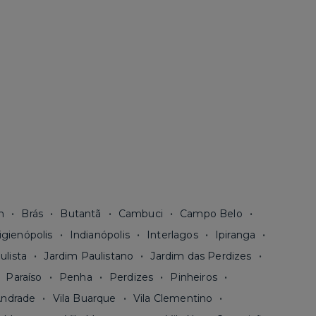
n
Brás
Butantã
Cambuci
Campo Belo
igienópolis
Indianópolis
Interlagos
Ipiranga
ulista
Jardim Paulistano
Jardim das Perdizes
Paraíso
Penha
Perdizes
Pinheiros
Andrade
Vila Buarque
Vila Clementino