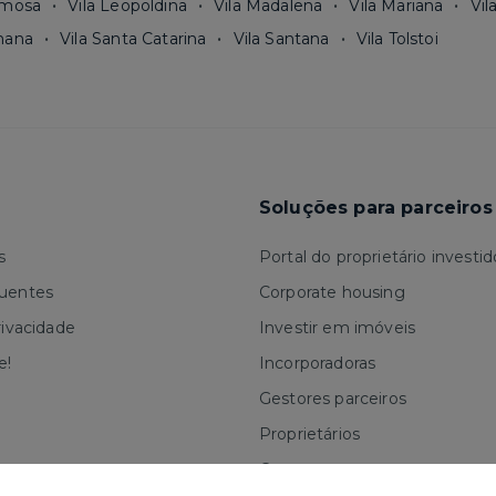
rmosa
Vila Leopoldina
Vila Madalena
Vila Mariana
Vil
mana
Vila Santa Catarina
Vila Santana
Vila Tolstoi
Soluções para parceiros
s
Portal do proprietário investid
quentes
Corporate housing
rivacidade
Investir em imóveis
e!
Incorporadoras
Gestores parceiros
Proprietários
Corretores