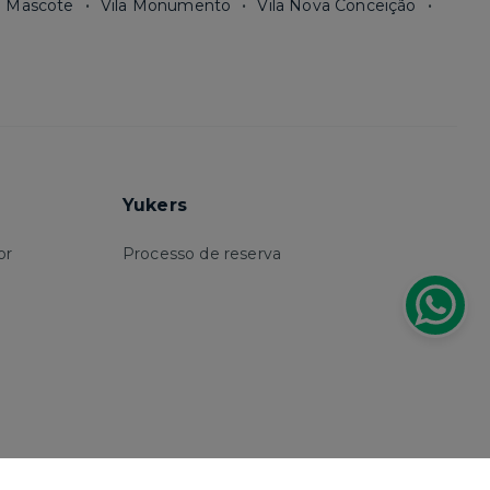
a Mascote
Vila Monumento
Vila Nova Conceição
Yukers
or
Processo de reserva