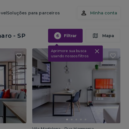
vel
Soluções para parceiros
Minha conta
aro - SP
6
Filtrar
Mapa
Aprimore sua busca
usando nossos filtros