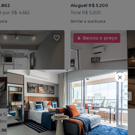
3.862
Aluguel R$ 5.200
9
por R$ 4.662
Total R$ 5.200
usca
Similar a sua busca
Baixou o preço
Promoção até 15/08
ua Sapetuba
Aclimação • Rua Topázio
43m² • 2 dorms
Mobiliado • 33m² • Studio
3.966
Aluguel R$ 2.099