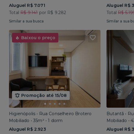
Aluguel R$ 7.071
Aluguel R$ 
Total
R$ 9.141
por R$ 9.282
Total
R$ 5.19
Similar a sua busca
Similar a sua b
Baixou o preço
Promoção até 15/08
Higienópolis • Rua Conselheiro Brotero
Butantã • R
Mobiliado • 35m² • 1 dorm
Mobiliado • 
Aluguel R$ 2.923
Aluguel R$ 