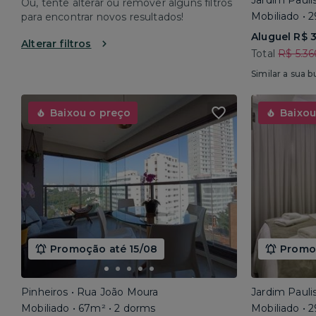
Jardim Pauli
Ou, tente alterar ou remover alguns filtros
Mobiliado • 
para encontrar novos resultados!
Aluguel R$ 
Alterar filtros
Total
R$ 5.36
Similar a sua b
Baixou o preço
Baixou
Promoção até 15/08
Promoç
Pinheiros • Rua João Moura
Jardim Pauli
Mobiliado • 67m² • 2 dorms
Mobiliado • 