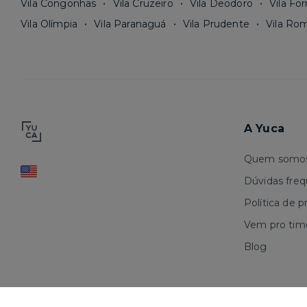
Vila Congonhas
Vila Cruzeiro
Vila Deodoro
Vila Fo
Vila Olímpia
Vila Paranaguá
Vila Prudente
Vila Ro
A Yuca
Quem somo
Dúvidas fre
Política de p
Vem pro tim
Blog