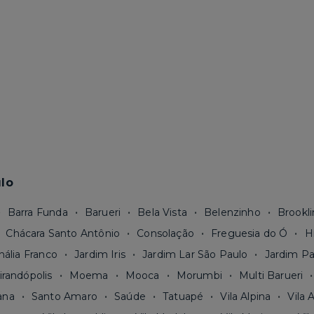
lo
Barra Funda
Barueri
Bela Vista
Belenzinho
Brookli
Chácara Santo Antônio
Consolação
Freguesia do Ó
H
nália Franco
Jardim Iris
Jardim Lar São Paulo
Jardim Pa
irandópolis
Moema
Mooca
Morumbi
Multi Barueri
ana
Santo Amaro
Saúde
Tatuapé
Vila Alpina
Vila 