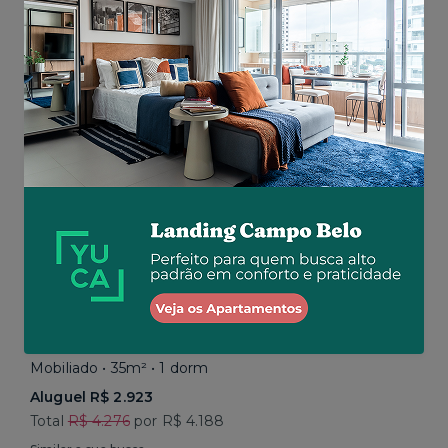
Total R$ 22.464
Similar a sua busca
Baixou o preço
Promoção até 15/08
Higienópolis • Rua Conselheiro Brotero
Mobiliado • 35m² • 1 dorm
Aluguel R$ 2.923
Total
R$ 4.276
por R$ 4.188