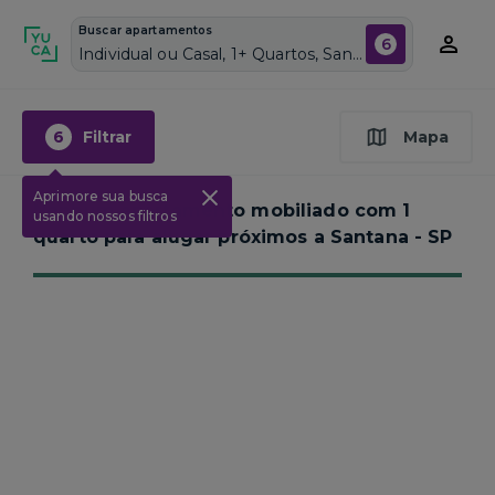
Buscar apartamentos
6
Individual ou Casal, 1+ Quartos, Santana, Vagas de garagem: Sim, Mobiliado, Piscina
6
Filtrar
Mapa
Aprimore sua busca
Nenhum apartamento mobiliado com 1
usando nossos filtros
quarto para alugar próximos a
Santana - SP