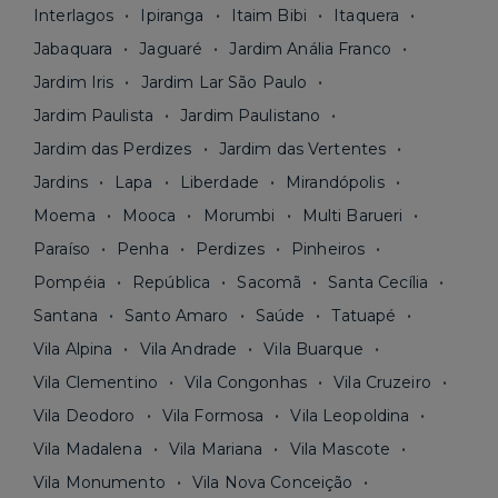
Interlagos
Ipiranga
Itaim Bibi
Itaquera
Jabaquara
Jaguaré
Jardim Anália Franco
Jardim Iris
Jardim Lar São Paulo
Jardim Paulista
Jardim Paulistano
Jardim das Perdizes
Jardim das Vertentes
Jardins
Lapa
Liberdade
Mirandópolis
Moema
Mooca
Morumbi
Multi Barueri
Paraíso
Penha
Perdizes
Pinheiros
Pompéia
República
Sacomã
Santa Cecília
Santana
Santo Amaro
Saúde
Tatuapé
Vila Alpina
Vila Andrade
Vila Buarque
Vila Clementino
Vila Congonhas
Vila Cruzeiro
Vila Deodoro
Vila Formosa
Vila Leopoldina
Vila Madalena
Vila Mariana
Vila Mascote
Vila Monumento
Vila Nova Conceição