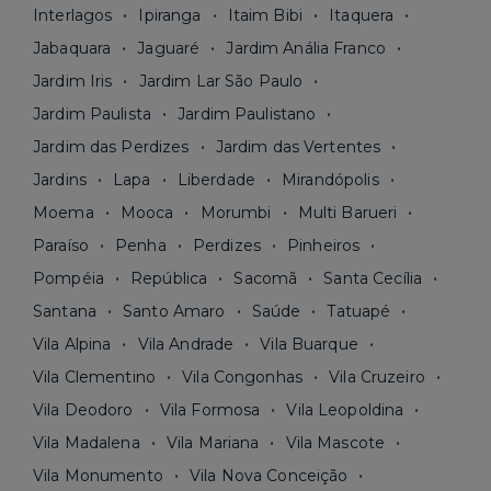
Interlagos
Ipiranga
Itaim Bibi
Itaquera
Jabaquara
Jaguaré
Jardim Anália Franco
Jardim Iris
Jardim Lar São Paulo
Jardim Paulista
Jardim Paulistano
Jardim das Perdizes
Jardim das Vertentes
Jardins
Lapa
Liberdade
Mirandópolis
Moema
Mooca
Morumbi
Multi Barueri
Paraíso
Penha
Perdizes
Pinheiros
Pompéia
República
Sacomã
Santa Cecília
Santana
Santo Amaro
Saúde
Tatuapé
Vila Alpina
Vila Andrade
Vila Buarque
Vila Clementino
Vila Congonhas
Vila Cruzeiro
Vila Deodoro
Vila Formosa
Vila Leopoldina
Vila Madalena
Vila Mariana
Vila Mascote
Vila Monumento
Vila Nova Conceição