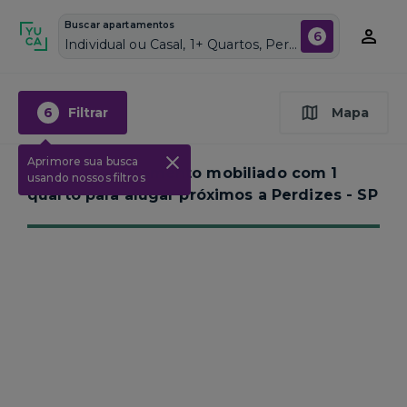
Buscar apartamentos
6
Individual ou Casal, 1+ Quartos, Perdizes, Vagas de garagem: Sim, Mobiliado, Piscina
6
Filtrar
Mapa
Aprimore sua busca
Nenhum apartamento mobiliado com 1
usando nossos filtros
quarto para alugar próximos a
Perdizes - SP