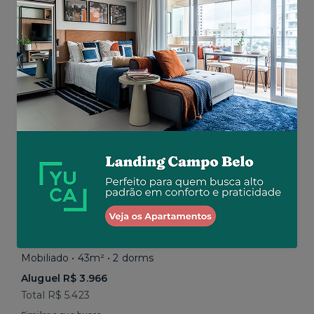
Total
R$ 4.276
por R$ 4.188
Similar a sua busca
Butantã • Rua Sapetuba
Mobiliado • 43m² • 2 dorms
Aluguel R$ 3.966
Total R$ 5.423