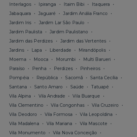
Interlagos
Ipiranga
Itaim Bibi
Itaquera
Jabaquara
Jaguaré
Jardim Anália Franco
Jardim Iris
Jardim Lar São Paulo
Jardim Paulista
Jardim Paulistano
Jardim das Perdizes
Jardim das Vertentes
Jardins
Lapa
Liberdade
Mirandópolis
Moema
Mooca
Morumbi
Multi Barueri
Paraíso
Penha
Perdizes
Pinheiros
Pompéia
República
Sacomã
Santa Cecília
Santana
Santo Amaro
Saúde
Tatuapé
Vila Alpina
Vila Andrade
Vila Buarque
Vila Clementino
Vila Congonhas
Vila Cruzeiro
Vila Deodoro
Vila Formosa
Vila Leopoldina
Vila Madalena
Vila Mariana
Vila Mascote
Vila Monumento
Vila Nova Conceição