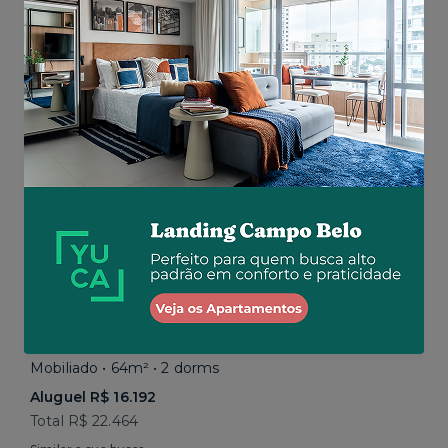
Total R$ 5.200
Similar a sua busca
Vila Olímpia • Av. Dr. Cardoso de Melo
Mobiliado • 64m² • 2 dorms
Aluguel R$ 16.192
Total R$ 22.464