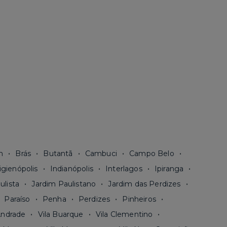
n
Brás
Butantã
Cambuci
Campo Belo
igienópolis
Indianópolis
Interlagos
Ipiranga
ulista
Jardim Paulistano
Jardim das Perdizes
Paraíso
Penha
Perdizes
Pinheiros
Andrade
Vila Buarque
Vila Clementino