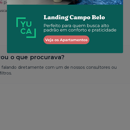
76
por R$ 4.188
Total R$ 5.423
usca
Similar a sua busca
ou o que procurava?
a falando diretamente com um de nossos consultores ou
iltros.