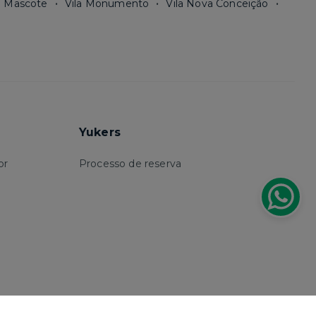
a Mascote
Vila Monumento
Vila Nova Conceição
Yukers
or
Processo de reserva