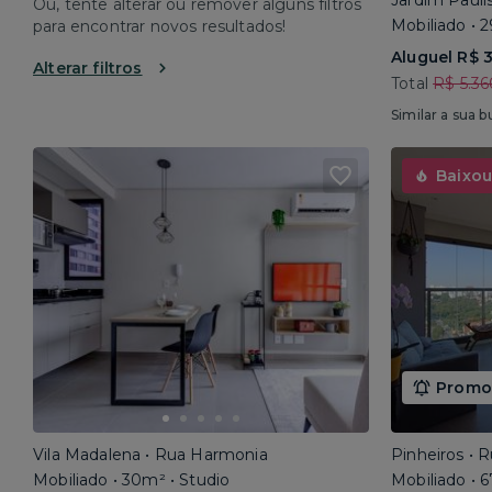
Jardim Pauli
Ou, tente alterar ou remover alguns filtros
Mobiliado • 
para encontrar novos resultados!
Aluguel R$ 
Alterar filtros
Total
R$ 5.36
Similar a sua b
Baixou
Promoç
Vila Madalena • Rua Harmonia
Pinheiros • 
Mobiliado • 30m² • Studio
Mobiliado • 