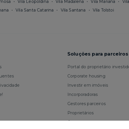
rmosa
Vila Leopoldina
Vila Madalena
Vila Mariana
Vil
mana
Vila Santa Catarina
Vila Santana
Vila Tolstoi
Soluções para parceiros
s
Portal do proprietário investid
quentes
Corporate housing
rivacidade
Investir em imóveis
e!
Incorporadoras
Gestores parceiros
Proprietários
Corretores