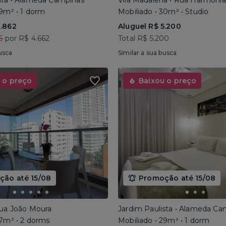
sta • Alameda Campinas
Vila Madalena • Rua Harmonia
29m² • 1 dorm
Mobiliado • 30m² • Studio
3.862
Aluguel R$ 5.200
6
por R$ 4.662
Total R$ 5.200
usca
Similar a sua busca
 o preço
Baixou o preço
ão até 15/08
Promoção até 15/08
Rua João Moura
Jardim Paulista • Alameda Ca
67m² • 2 dorms
Mobiliado • 29m² • 1 dorm