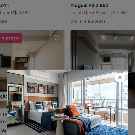
.071
Aluguel R$ 3.862
1
por R$ 9.282
Total
R$ 5.199
por R$ 4.662
usca
Similar a sua busca
 o preço
ão até 15/08
 • Rua Conselheiro Brotero
Butantã • Rua Sapetuba
35m² • 1 dorm
Mobiliado • 43m² • 2 dorms
2.923
Aluguel R$ 3.966