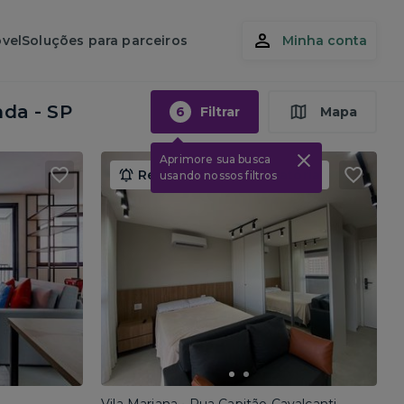
vel
Soluções para parceiros
Minha conta
nda - SP
6
Filtrar
Mapa
Aprimore sua busca
Renda máxima obrigatória
usando nossos filtros