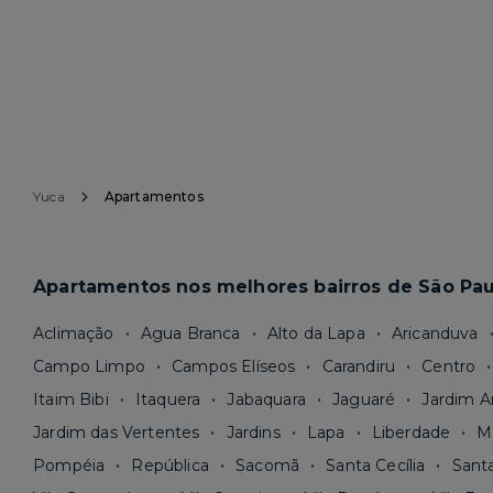
Yuca
Apartamentos
Apartamentos nos melhores bairros de São Pau
Aclimação
Agua Branca
Alto da Lapa
Aricanduva
Campo Limpo
Campos Elíseos
Carandiru
Centro
Itaim Bibi
Itaquera
Jabaquara
Jaguaré
Jardim A
Jardim das Vertentes
Jardins
Lapa
Liberdade
M
Pompéia
República
Sacomã
Santa Cecília
Sant