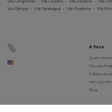
Vila Congonhas
Vila Cruzeiro
Vila Deodoro
Vila Fo
Vila Olímpia
Vila Paranaguá
Vila Prudente
Vila Ro
A Yuca
Quem somo
Dúvidas fre
Política de p
Vem pro tim
Blog