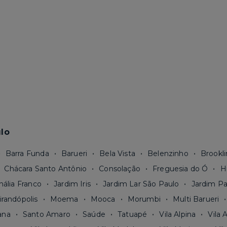
lo
Barra Funda
Barueri
Bela Vista
Belenzinho
Brookli
Chácara Santo Antônio
Consolação
Freguesia do Ó
H
nália Franco
Jardim Iris
Jardim Lar São Paulo
Jardim Pa
irandópolis
Moema
Mooca
Morumbi
Multi Barueri
ana
Santo Amaro
Saúde
Tatuapé
Vila Alpina
Vila 