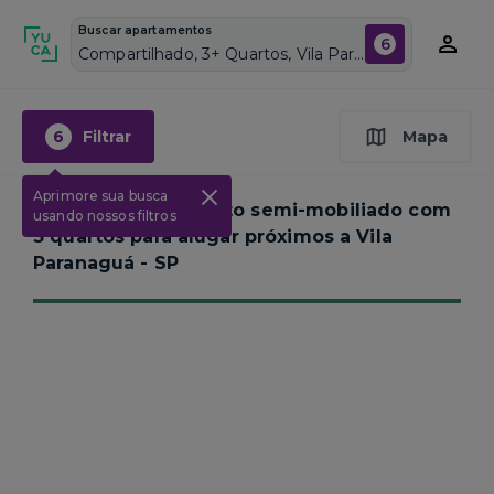
Buscar apartamentos
6
Compartilhado, 3+ Quartos, Vila Paranaguá, Vagas de garagem: Sim, Semi mobiliado, Piscina
6
Filtrar
Mapa
Aprimore sua busca
Nenhum apartamento semi-mobiliado com
usando nossos filtros
3 quartos para alugar próximos a
Vila
Paranaguá - SP