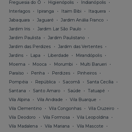
Freguesia do Ó
Higienópolis
Indianópolis
Interlagos
Ipiranga
Itaim Bibi
Itaquera
Jabaquara
Jaguaré
Jardim Anália Franco
Jardim Iris
Jardim Lar São Paulo
Jardim Paulista
Jardim Paulistano
Jardim das Perdizes
Jardim das Vertentes
Jardins
Lapa
Liberdade
Mirandópolis
Moema
Mooca
Morumbi
Multi Barueri
Paraíso
Penha
Perdizes
Pinheiros
Pompéia
República
Sacomã
Santa Cecília
Santana
Santo Amaro
Saúde
Tatuapé
Vila Alpina
Vila Andrade
Vila Buarque
Vila Clementino
Vila Congonhas
Vila Cruzeiro
Vila Deodoro
Vila Formosa
Vila Leopoldina
Vila Madalena
Vila Mariana
Vila Mascote