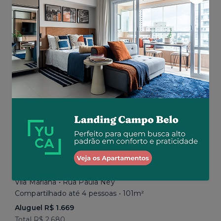
Aluguel R$ 1.777
Total R$ 2.843
Similar a sua busca
Em breve
Vila Mariana • Rua Paula Ney
Compartilhado até 4 pessoas • 101m²
Aluguel R$ 1.669
Total R$ 2.680