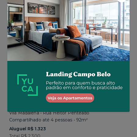
Aluguel R$ 1.777
Total R$ 2.843
Similar a sua busca
Vila Madalena • Rua Heitor Penteado
Compartilhado até 4 pessoas • 92m²
Aluguel R$ 1.323
Total R$ 2.300