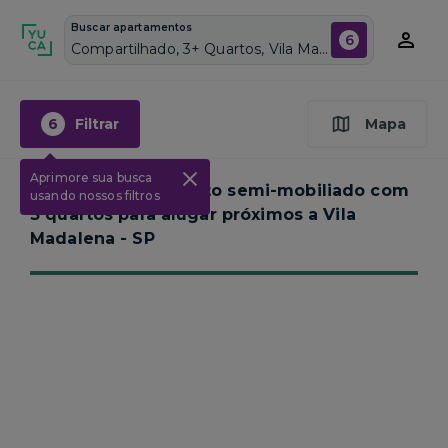
Buscar apartamentos
6
Compartilhado, 3+ Quartos, Vila Madalena, Vagas de garagem: Sim, Semi mobiliado, Piscina
6
Filtrar
Mapa
Aprimore sua busca
Nenhum apartamento semi-mobiliado com
usando nossos filtros
3 quartos para alugar próximos a
Vila
Madalena - SP