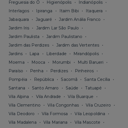
Freguesia do Ó
Higienópolis
Indianópolis
Interlagos
Ipiranga
Itaim Bibi
Itaquera
Jabaquara
Jaguaré
Jardim Anália Franco
Jardim Iris
Jardim Lar São Paulo
Jardim Paulista
Jardim Paulistano
Jardim das Perdizes
Jardim das Vertentes
Jardins
Lapa
Liberdade
Mirandópolis
Moema
Mooca
Morumbi
Multi Barueri
Paraíso
Penha
Perdizes
Pinheiros
Pompéia
República
Sacomã
Santa Cecília
Santana
Santo Amaro
Saúde
Tatuapé
Vila Alpina
Vila Andrade
Vila Buarque
Vila Clementino
Vila Congonhas
Vila Cruzeiro
Vila Deodoro
Vila Formosa
Vila Leopoldina
Vila Madalena
Vila Mariana
Vila Mascote