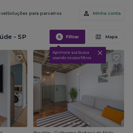
vel
Soluções para parceiros
Minha conta
úde - SP
6
Filtrar
Mapa
Aprimore sua busca
usando nossos filtros