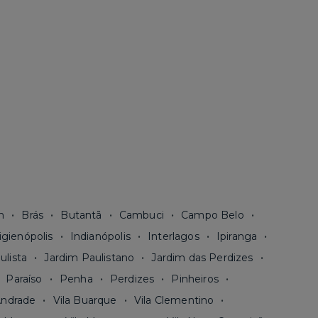
n
Brás
Butantã
Cambuci
Campo Belo
igienópolis
Indianópolis
Interlagos
Ipiranga
ulista
Jardim Paulistano
Jardim das Perdizes
Paraíso
Penha
Perdizes
Pinheiros
Andrade
Vila Buarque
Vila Clementino