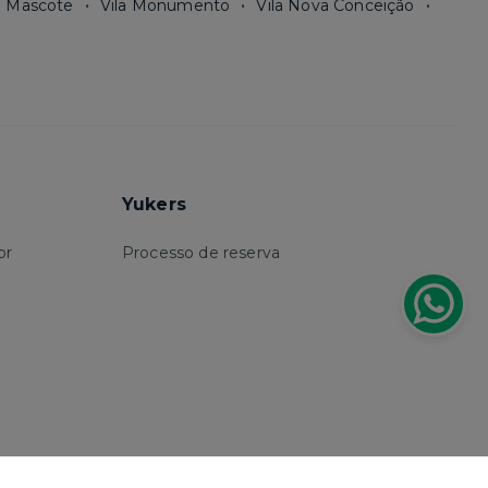
a Mascote
Vila Monumento
Vila Nova Conceição
Yukers
or
Processo de reserva