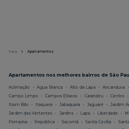
Yuca
Apartamentos
Apartamentos nos melhores bairros de São Pau
Aclimação
Agua Branca
Alto da Lapa
Aricanduva
Campo Limpo
Campos Elíseos
Carandiru
Centro
Itaim Bibi
Itaquera
Jabaquara
Jaguaré
Jardim A
Jardim das Vertentes
Jardins
Lapa
Liberdade
M
Pompéia
República
Sacomã
Santa Cecília
Sant