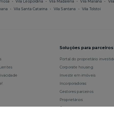
rmosa
Vila Leopoldina
Vila Madalena
Vila Mariana
Vil
mana
Vila Santa Catarina
Vila Santana
Vila Tolstoi
Soluções para parceiros
s
Portal do proprietário investid
quentes
Corporate housing
rivacidade
Investir em imóveis
e!
Incorporadoras
Gestores parceiros
Proprietários
Corretores