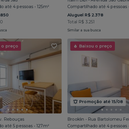
ameda Jaú
Itaim Bibi • Avenida São Gabri
o até 4 pessoas • 125m²
Compartilhado até 4 pessoas 
.850
Aluguel R$ 2.378
40
Total R$ 3.251
usca
Similar a sua busca
 o preço
Baixou o preço
Promoção até 15/08
Av. Rebouças
Brooklin • Rua Bartolomeu Fe
o até 5 pessoas • 127m²
Compartilhado até 4 pessoas