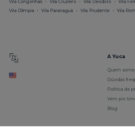
Vila Congonhas
Vila Cruzeiro
Vila Deodoro
Vila Fo
Vila Olímpia
Vila Paranaguá
Vila Prudente
Vila Ro
A Yuca
Quem somo
Dúvidas fre
Política de p
Vem pro tim
Blog