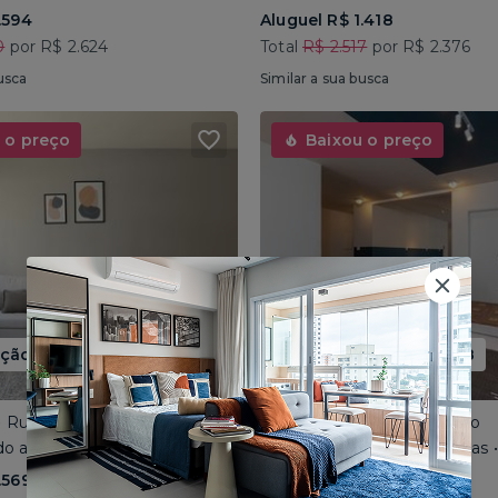
.594
Aluguel R$ 1.418
0
por R$ 2.624
Total
R$ 2.517
por R$ 2.376
usca
Similar a sua busca
 o preço
Baixou o preço
ão até 15/08
Promoção até 15/08
 • Rua José do Patrocínio
Consolação • Av Consolação
o até 4 pessoas • 110m²
Compartilhado até 5 pessoas
.569
Aluguel R$ 1.562