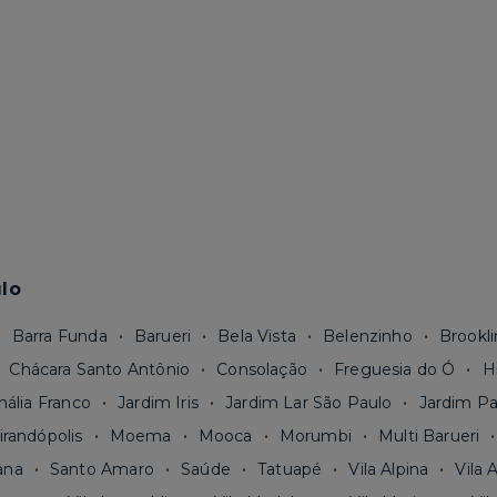
lo
Barra Funda
Barueri
Bela Vista
Belenzinho
Brookli
Chácara Santo Antônio
Consolação
Freguesia do Ó
H
nália Franco
Jardim Iris
Jardim Lar São Paulo
Jardim Pa
irandópolis
Moema
Mooca
Morumbi
Multi Barueri
ana
Santo Amaro
Saúde
Tatuapé
Vila Alpina
Vila 