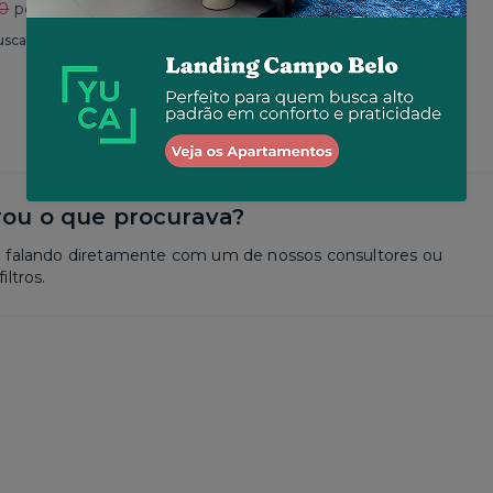
30
por R$ 2.625
Total
R$ 2.650
por R$ 2.573
usca
Similar a sua busca
ou o que procurava?
a falando diretamente com um de nossos consultores ou
iltros.