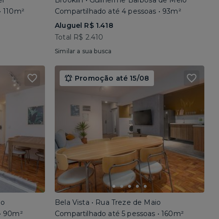
el
Brooklin • Guilherme Barbosa de Melo
• 110m²
Compartilhado até 4 pessoas • 93m²
Aluguel R$ 1.418
Total R$ 2.410
Similar a sua busca
Promoção até 15/08
io
Bela Vista • Rua Treze de Maio
 • 90m²
Compartilhado até 5 pessoas • 160m²