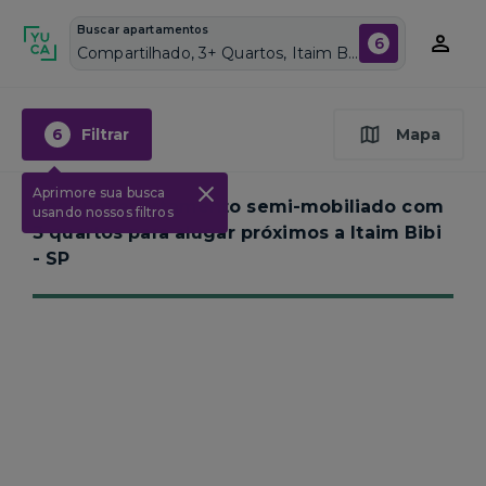
Buscar apartamentos
6
Compartilhado, 3+ Quartos, Itaim Bibi, Vagas de garagem: Sim, Semi mobiliado, Piscina
6
Filtrar
Mapa
Aprimore sua busca
Nenhum apartamento semi-mobiliado com
usando nossos filtros
3 quartos para alugar próximos a
Itaim Bibi
- SP