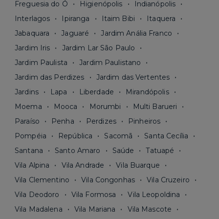
Freguesia do Ó
Higienópolis
Indianópolis
Interlagos
Ipiranga
Itaim Bibi
Itaquera
Jabaquara
Jaguaré
Jardim Anália Franco
Jardim Iris
Jardim Lar São Paulo
Jardim Paulista
Jardim Paulistano
Jardim das Perdizes
Jardim das Vertentes
Jardins
Lapa
Liberdade
Mirandópolis
Moema
Mooca
Morumbi
Multi Barueri
Paraíso
Penha
Perdizes
Pinheiros
Pompéia
República
Sacomã
Santa Cecília
Santana
Santo Amaro
Saúde
Tatuapé
Vila Alpina
Vila Andrade
Vila Buarque
Vila Clementino
Vila Congonhas
Vila Cruzeiro
Vila Deodoro
Vila Formosa
Vila Leopoldina
Vila Madalena
Vila Mariana
Vila Mascote