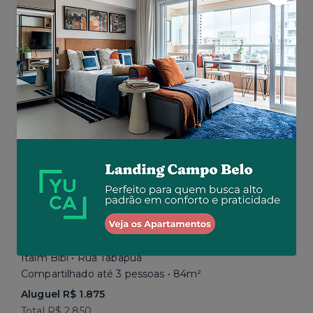
Aluguel R$ 1.777
Total R$ 2.843
Similar a sua busca
Itaim Bibi • Rua Tabapuã
Compartilhado até 3 pessoas • 84m²
Aluguel R$ 1.875
Total R$ 2.850