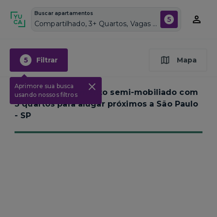
Buscar apartamentos
5
Compartilhado, 3+ Quartos, Vagas de garagem: Sim, Semi mobiliado, Piscina
5
Filtrar
Mapa
Aprimore sua busca
Nenhum apartamento semi-mobiliado com
usando nossos filtros
3 quartos para alugar próximos a
São Paulo
- SP