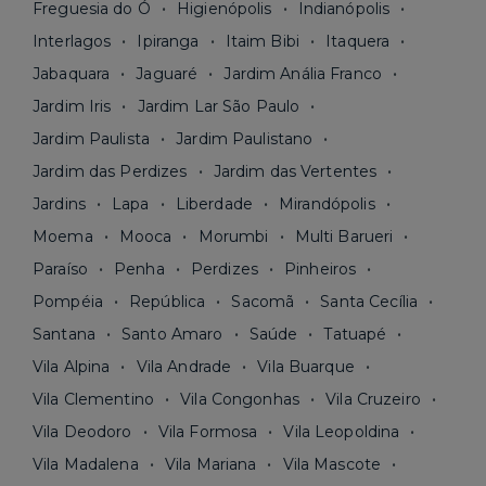
Freguesia do Ó
Higienópolis
Indianópolis
Interlagos
Ipiranga
Itaim Bibi
Itaquera
Jabaquara
Jaguaré
Jardim Anália Franco
Jardim Iris
Jardim Lar São Paulo
Jardim Paulista
Jardim Paulistano
Jardim das Perdizes
Jardim das Vertentes
Jardins
Lapa
Liberdade
Mirandópolis
Moema
Mooca
Morumbi
Multi Barueri
Paraíso
Penha
Perdizes
Pinheiros
Pompéia
República
Sacomã
Santa Cecília
Santana
Santo Amaro
Saúde
Tatuapé
Vila Alpina
Vila Andrade
Vila Buarque
Vila Clementino
Vila Congonhas
Vila Cruzeiro
Vila Deodoro
Vila Formosa
Vila Leopoldina
Vila Madalena
Vila Mariana
Vila Mascote