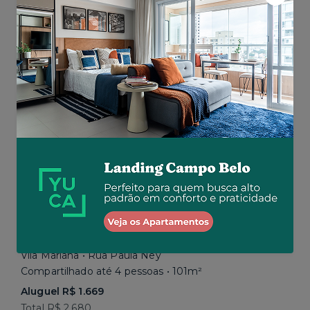
Aluguel R$ 1.777
Total R$ 2.843
Similar a sua busca
Em breve
Vila Mariana • Rua Paula Ney
Compartilhado até 4 pessoas • 101m²
Aluguel R$ 1.669
Total R$ 2.680