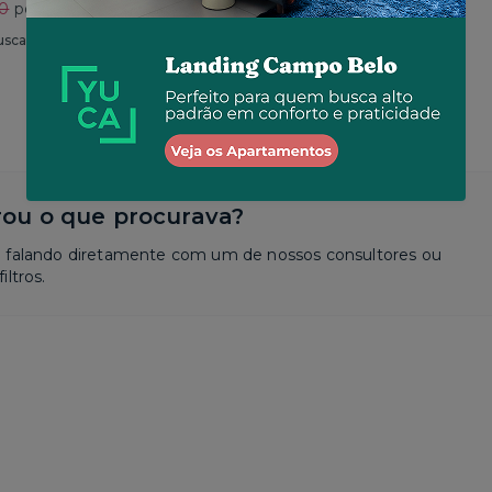
30
por R$ 2.625
Total
R$ 2.650
por R$ 2.573
usca
Similar a sua busca
ou o que procurava?
a falando diretamente com um de nossos consultores ou
iltros.