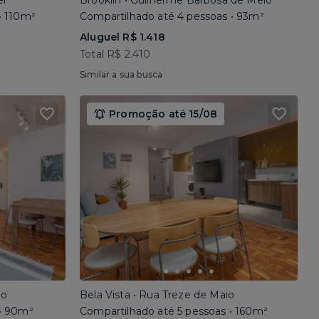
el
Brooklin • Guilherme Barbosa de Melo
• 110m²
Compartilhado até 4 pessoas • 93m²
Aluguel R$ 1.418
Total R$ 2.410
Similar a sua busca
Promoção até 15/08
io
Bela Vista • Rua Treze de Maio
 • 90m²
Compartilhado até 5 pessoas • 160m²