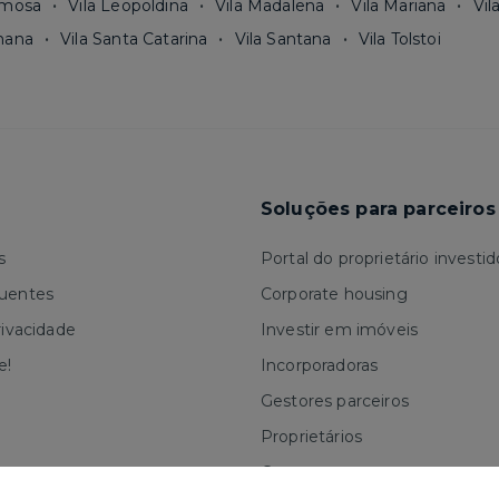
rmosa
Vila Leopoldina
Vila Madalena
Vila Mariana
Vil
mana
Vila Santa Catarina
Vila Santana
Vila Tolstoi
Soluções para parceiros
s
Portal do proprietário investid
quentes
Corporate housing
rivacidade
Investir em imóveis
e!
Incorporadoras
Gestores parceiros
Proprietários
Corretores