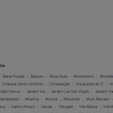
lo
Barra Funda
Barueri
Bela Vista
Belenzinho
Brookli
Chácara Santo Antônio
Consolação
Freguesia do Ó
H
nália Franco
Jardim Iris
Jardim Lar São Paulo
Jardim Pa
irandópolis
Moema
Mooca
Morumbi
Multi Barueri
ana
Santo Amaro
Saúde
Tatuapé
Vila Alpina
Vila 