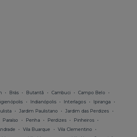
n
Brás
Butantã
Cambuci
Campo Belo
igienópolis
Indianópolis
Interlagos
Ipiranga
ulista
Jardim Paulistano
Jardim das Perdizes
Paraíso
Penha
Perdizes
Pinheiros
Andrade
Vila Buarque
Vila Clementino