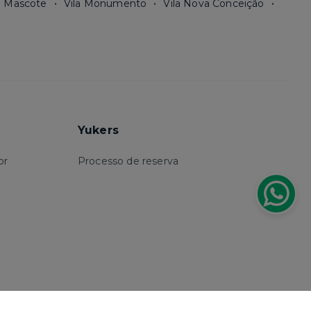
a Mascote
Vila Monumento
Vila Nova Conceição
Yukers
or
Processo de reserva