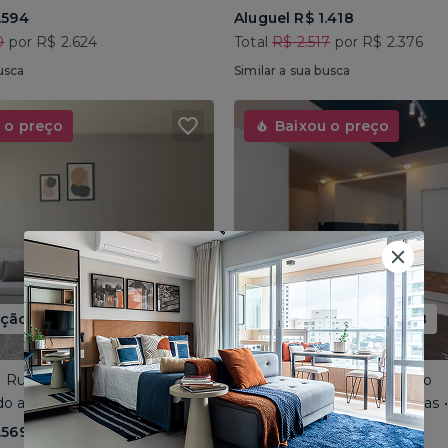
.594
Aluguel R$ 1.418
0
por R$ 2.624
Total
R$ 2.517
por R$ 2.376
usca
Similar a sua busca
 o preço
Baixou o preço
ão até 15/08
Promoção até 15/08
 • Rua José do Patrocínio
Consolação • Av Consolação
o até 4 pessoas • 110m²
Compartilhado até 5 pessoas
.569
Aluguel R$ 1.562