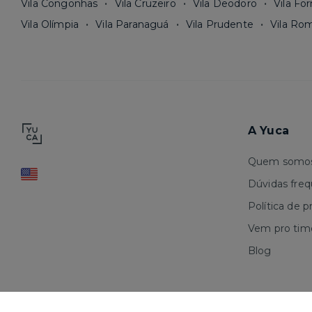
Vila Congonhas
Vila Cruzeiro
Vila Deodoro
Vila Fo
Vila Olímpia
Vila Paranaguá
Vila Prudente
Vila Ro
A Yuca
Quem somo
Dúvidas fre
Política de p
Vem pro tim
Blog