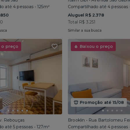
ameda Jaú
Itaim Bibi • Avenida São Gabri
o até 4 pessoas • 125m²
Compartilhado até 4 pessoas 
.850
Aluguel R$ 2.378
40
Total R$ 3.251
usca
Similar a sua busca
 o preço
Baixou o preço
Promoção até 15/08
Av. Rebouças
Brooklin • Rua Bartolomeu Fe
o até 5 pessoas • 127m²
Compartilhado até 4 pessoas