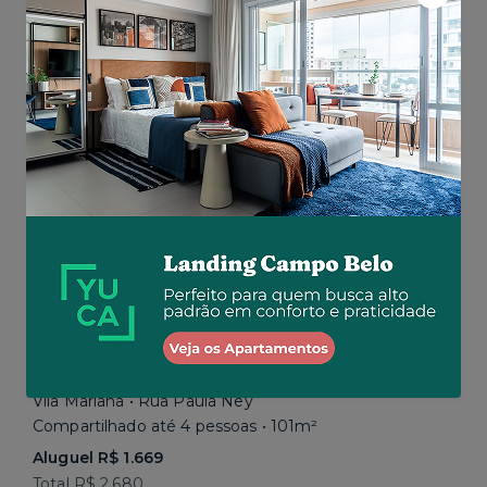
Aluguel R$ 1.777
Total R$ 2.843
Similar a sua busca
Em breve
Vila Mariana • Rua Paula Ney
Compartilhado até 4 pessoas • 101m²
Aluguel R$ 1.669
Total R$ 2.680