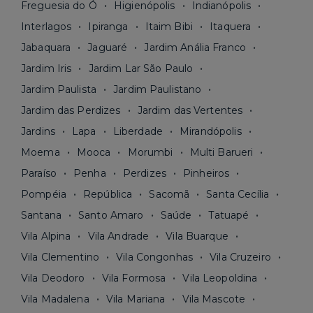
Freguesia do Ó
Higienópolis
Indianópolis
Interlagos
Ipiranga
Itaim Bibi
Itaquera
Jabaquara
Jaguaré
Jardim Anália Franco
Jardim Iris
Jardim Lar São Paulo
Jardim Paulista
Jardim Paulistano
Jardim das Perdizes
Jardim das Vertentes
Jardins
Lapa
Liberdade
Mirandópolis
Moema
Mooca
Morumbi
Multi Barueri
Paraíso
Penha
Perdizes
Pinheiros
Pompéia
República
Sacomã
Santa Cecília
Santana
Santo Amaro
Saúde
Tatuapé
Vila Alpina
Vila Andrade
Vila Buarque
Vila Clementino
Vila Congonhas
Vila Cruzeiro
Vila Deodoro
Vila Formosa
Vila Leopoldina
Vila Madalena
Vila Mariana
Vila Mascote