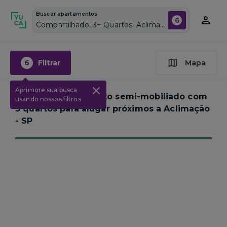
Buscar apartamentos
6
Compartilhado, 3+ Quartos, Aclimação, Vagas de garagem: Sim, Semi mobiliado, Piscina
6
Filtrar
Mapa
Aprimore sua busca
Nenhum apartamento semi-mobiliado com
usando nossos filtros
3 quartos para alugar próximos a
Aclimação
- SP