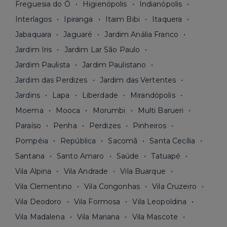
Freguesia do Ó
Higienópolis
Indianópolis
Interlagos
Ipiranga
Itaim Bibi
Itaquera
Jabaquara
Jaguaré
Jardim Anália Franco
Jardim Iris
Jardim Lar São Paulo
Jardim Paulista
Jardim Paulistano
Jardim das Perdizes
Jardim das Vertentes
Jardins
Lapa
Liberdade
Mirandópolis
Moema
Mooca
Morumbi
Multi Barueri
Paraíso
Penha
Perdizes
Pinheiros
Pompéia
República
Sacomã
Santa Cecília
Santana
Santo Amaro
Saúde
Tatuapé
Vila Alpina
Vila Andrade
Vila Buarque
Vila Clementino
Vila Congonhas
Vila Cruzeiro
Vila Deodoro
Vila Formosa
Vila Leopoldina
Vila Madalena
Vila Mariana
Vila Mascote