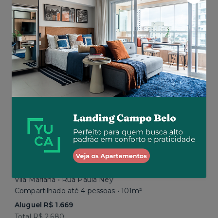
Aluguel R$ 1.777
Total R$ 2.843
Similar a sua busca
Em breve
Vila Mariana • Rua Paula Ney
Compartilhado até 4 pessoas • 101m²
Aluguel R$ 1.669
Total R$ 2.680