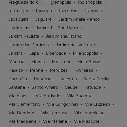
Freguesia do Ó
Higienópolis
Indianópolis
Interlagos
Ipiranga
Itaim Bibi
Itaquera
Jabaquara
Jaguaré
Jardim Anália Franco
Jardim Iris
Jardim Lar São Paulo
Jardim Paulista
Jardim Paulistano
Jardim das Perdizes
Jardim das Vertentes
Jardins
Lapa
Liberdade
Mirandópolis
Moema
Mooca
Morumbi
Multi Barueri
Paraíso
Penha
Perdizes
Pinheiros
Pompéia
República
Sacomã
Santa Cecília
Santana
Santo Amaro
Saúde
Tatuapé
Vila Alpina
Vila Andrade
Vila Buarque
Vila Clementino
Vila Congonhas
Vila Cruzeiro
Vila Deodoro
Vila Formosa
Vila Leopoldina
Vila Madalena
Vila Mariana
Vila Mascote