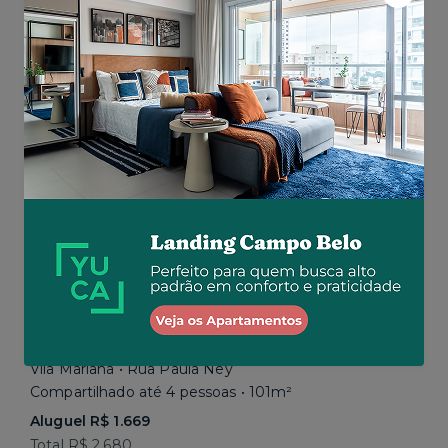
Aluguel R$ 1.777
Total R$ 2.843
Similar a sua busca
Em breve
Vila Mariana • Rua Paula Ney
Compartilhado até 4 pessoas • 101m²
Aluguel R$ 1.669
Total R$ 2.680