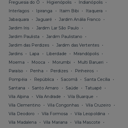
Freguesia do Ó
Higienópolis
Indianópolis
Interlagos
Ipiranga
Itaim Bibi
Itaquera
Jabaquara
Jaguaré
Jardim Anália Franco
Jardim Iris
Jardim Lar São Paulo
Jardim Paulista
Jardim Paulistano
Jardim das Perdizes
Jardim das Vertentes
Jardins
Lapa
Liberdade
Mirandópolis
Moema
Mooca
Morumbi
Multi Barueri
Paraíso
Penha
Perdizes
Pinheiros
Pompéia
República
Sacomã
Santa Cecília
Santana
Santo Amaro
Saúde
Tatuapé
Vila Alpina
Vila Andrade
Vila Buarque
Vila Clementino
Vila Congonhas
Vila Cruzeiro
Vila Deodoro
Vila Formosa
Vila Leopoldina
Vila Madalena
Vila Mariana
Vila Mascote