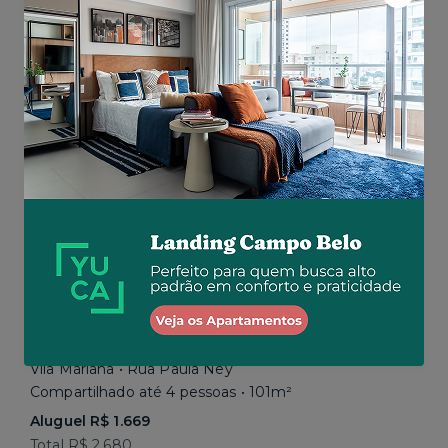
Aluguel R$ 1.777
Total R$ 2.843
Similar a sua busca
Em breve
Vila Mariana • Rua Paula Ney
Compartilhado até 4 pessoas • 101m²
Aluguel R$ 1.669
Total R$ 2.680