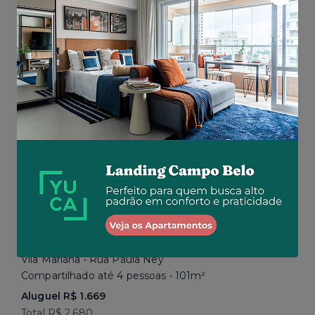
Aluguel R$ 1.777
Total R$ 2.843
Similar a sua busca
Em breve
Vila Mariana • Rua Paula Ney
Compartilhado até 4 pessoas • 101m²
Aluguel R$ 1.669
Total R$ 2.680