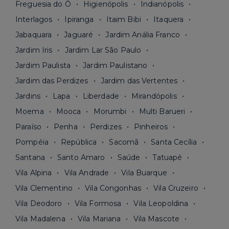
Freguesia do Ó
Higienópolis
Indianópolis
Interlagos
Ipiranga
Itaim Bibi
Itaquera
Jabaquara
Jaguaré
Jardim Anália Franco
Jardim Iris
Jardim Lar São Paulo
Jardim Paulista
Jardim Paulistano
Jardim das Perdizes
Jardim das Vertentes
Jardins
Lapa
Liberdade
Mirandópolis
Moema
Mooca
Morumbi
Multi Barueri
Paraíso
Penha
Perdizes
Pinheiros
Pompéia
República
Sacomã
Santa Cecília
Santana
Santo Amaro
Saúde
Tatuapé
Vila Alpina
Vila Andrade
Vila Buarque
Vila Clementino
Vila Congonhas
Vila Cruzeiro
Vila Deodoro
Vila Formosa
Vila Leopoldina
Vila Madalena
Vila Mariana
Vila Mascote