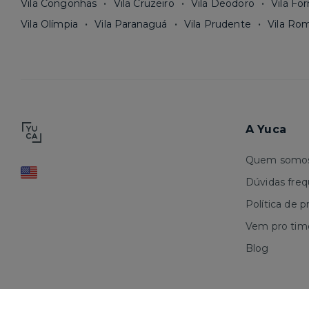
Vila Congonhas
Vila Cruzeiro
Vila Deodoro
Vila Fo
Vila Olímpia
Vila Paranaguá
Vila Prudente
Vila Ro
A Yuca
Quem somo
Dúvidas fre
Política de p
Vem pro tim
Blog