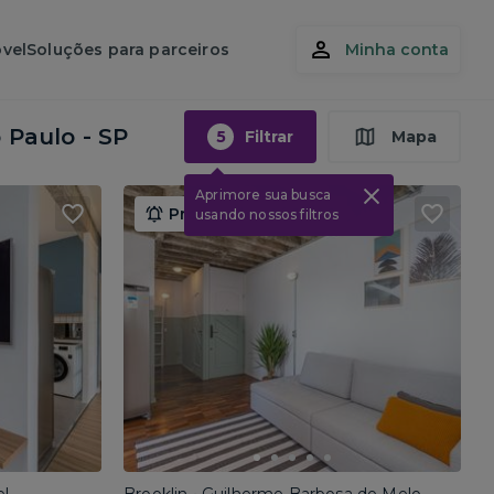
vel
Soluções para parceiros
Minha conta
 Paulo - SP
5
Filtrar
Mapa
Aprimore sua busca
Promoção até 15/08
usando nossos filtros