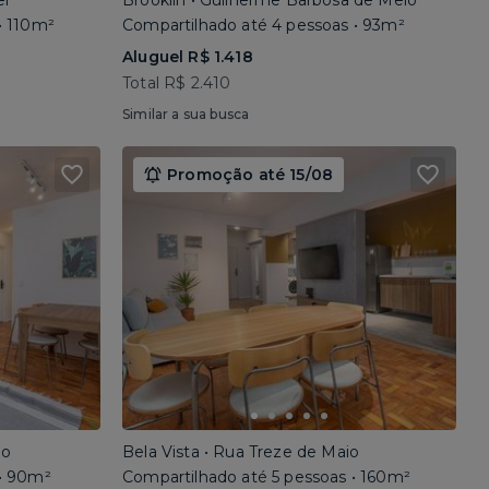
el
Brooklin • Guilherme Barbosa de Melo
• 110m²
Compartilhado até 4 pessoas • 93m²
Aluguel R$ 1.418
Total R$ 2.410
Similar a sua busca
Promoção até 15/08
io
Bela Vista • Rua Treze de Maio
 • 90m²
Compartilhado até 5 pessoas • 160m²