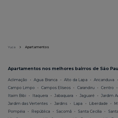
Yuca
Apartamentos
Apartamentos nos melhores bairros de São Pau
Aclimação
Agua Branca
Alto da Lapa
Aricanduva
Campo Limpo
Campos Elíseos
Carandiru
Centro
Itaim Bibi
Itaquera
Jabaquara
Jaguaré
Jardim A
Jardim das Vertentes
Jardins
Lapa
Liberdade
M
Pompéia
República
Sacomã
Santa Cecília
Sant