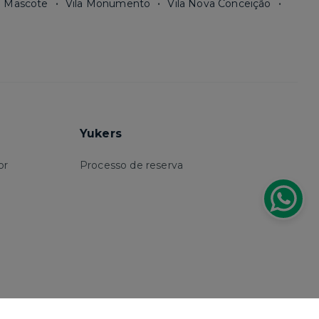
a Mascote
Vila Monumento
Vila Nova Conceição
Yukers
or
Processo de reserva