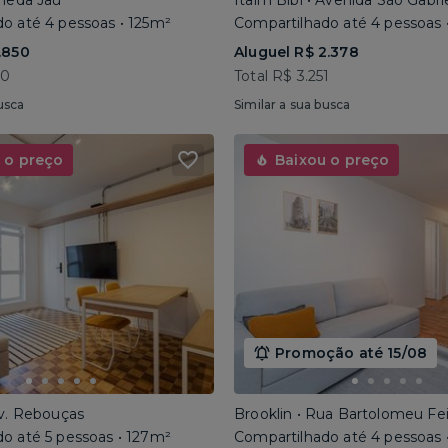
ameda Jaú
Itaim Bibi • Avenida São Gabri
o até 4 pessoas • 125m²
Compartilhado até 4 pessoas 
.850
Aluguel R$ 2.378
40
Total R$ 3.251
usca
Similar a sua busca
 o preço
Baixou o preço
Promoção até 15/08
Av. Rebouças
Brooklin • Rua Bartolomeu Fe
o até 5 pessoas • 127m²
Compartilhado até 4 pessoas