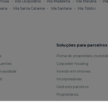
rmosa
Vila Leopoldina
Vila Madalena
Vila Mariana
Vil
mana
Vila Santa Catarina
Vila Santana
Vila Tolstoi
Soluções para parceiros
s
Portal do proprietário investid
quentes
Corporate housing
rivacidade
Investir em imóveis
e!
Incorporadoras
Gestores parceiros
Proprietários
Corretores