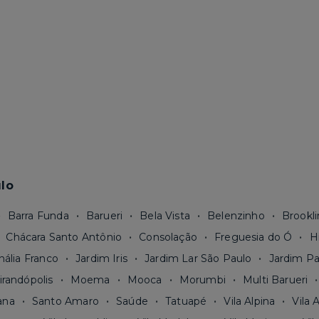
lo
Barra Funda
Barueri
Bela Vista
Belenzinho
Brookli
Chácara Santo Antônio
Consolação
Freguesia do Ó
H
nália Franco
Jardim Iris
Jardim Lar São Paulo
Jardim Pa
irandópolis
Moema
Mooca
Morumbi
Multi Barueri
ana
Santo Amaro
Saúde
Tatuapé
Vila Alpina
Vila 