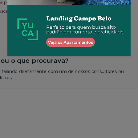
30
por R$ 2.625
Total
R$ 2.650
por R$ 2.573
usca
Similar a sua busca
ou o que procurava?
a falando diretamente com um de nossos consultores ou
iltros.