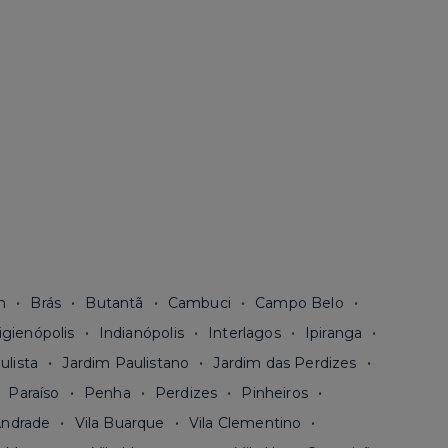
n
Brás
Butantã
Cambuci
Campo Belo
igienópolis
Indianópolis
Interlagos
Ipiranga
ulista
Jardim Paulistano
Jardim das Perdizes
Paraíso
Penha
Perdizes
Pinheiros
Andrade
Vila Buarque
Vila Clementino