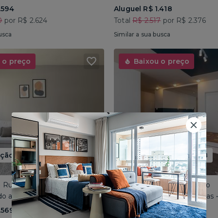
.594
Aluguel R$ 1.418
0
por R$ 2.624
Total
R$ 2.517
por R$ 2.376
usca
Similar a sua busca
 o preço
Baixou o preço
ão até 15/08
Promoção até 15/08
 • Rua José do Patrocínio
Consolação • Av Consolação
o até 4 pessoas • 110m²
Compartilhado até 5 pessoas
.569
Aluguel R$ 1.562