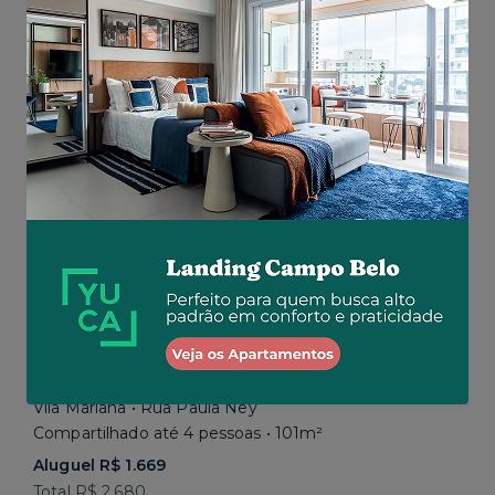
Aluguel R$ 1.777
Total R$ 2.843
Similar a sua busca
Em breve
Vila Mariana • Rua Paula Ney
Compartilhado até 4 pessoas • 101m²
Aluguel R$ 1.669
Total R$ 2.680