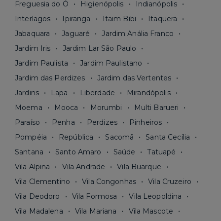
Freguesia do Ó
Higienópolis
Indianópolis
Interlagos
Ipiranga
Itaim Bibi
Itaquera
Jabaquara
Jaguaré
Jardim Anália Franco
Jardim Iris
Jardim Lar São Paulo
Jardim Paulista
Jardim Paulistano
Jardim das Perdizes
Jardim das Vertentes
Jardins
Lapa
Liberdade
Mirandópolis
Moema
Mooca
Morumbi
Multi Barueri
Paraíso
Penha
Perdizes
Pinheiros
Pompéia
República
Sacomã
Santa Cecília
Santana
Santo Amaro
Saúde
Tatuapé
Vila Alpina
Vila Andrade
Vila Buarque
Vila Clementino
Vila Congonhas
Vila Cruzeiro
Vila Deodoro
Vila Formosa
Vila Leopoldina
Vila Madalena
Vila Mariana
Vila Mascote