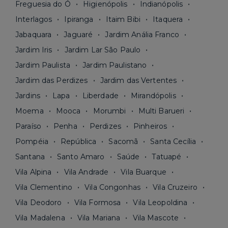
Freguesia do Ó
Higienópolis
Indianópolis
Interlagos
Ipiranga
Itaim Bibi
Itaquera
Jabaquara
Jaguaré
Jardim Anália Franco
Jardim Iris
Jardim Lar São Paulo
Jardim Paulista
Jardim Paulistano
Jardim das Perdizes
Jardim das Vertentes
Jardins
Lapa
Liberdade
Mirandópolis
Moema
Mooca
Morumbi
Multi Barueri
Paraíso
Penha
Perdizes
Pinheiros
Pompéia
República
Sacomã
Santa Cecília
Santana
Santo Amaro
Saúde
Tatuapé
Vila Alpina
Vila Andrade
Vila Buarque
Vila Clementino
Vila Congonhas
Vila Cruzeiro
Vila Deodoro
Vila Formosa
Vila Leopoldina
Vila Madalena
Vila Mariana
Vila Mascote