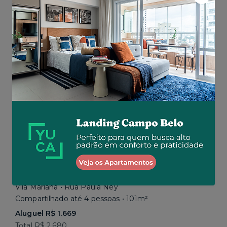
Aluguel R$ 1.777
Total R$ 2.843
Similar a sua busca
Em breve
Vila Mariana • Rua Paula Ney
Compartilhado até 4 pessoas • 101m²
Aluguel R$ 1.669
Total R$ 2.680